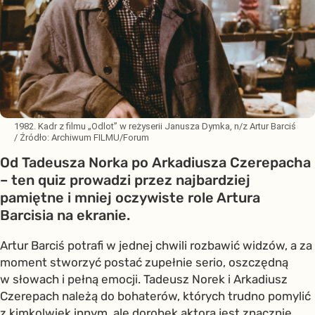
1982. Kadr z filmu „Odlot” w reżyserii Janusza Dymka, n/z Artur Barciś
/ Źródło:
Archiwum FILMU/Forum
Od Tadeusza Norka po Arkadiusza Czerepacha
– ten quiz prowadzi przez najbardziej
pamiętne i mniej oczywiste role Artura
Barcisia na ekranie.
Artur Barciś potrafi w jednej chwili rozbawić widzów, a za
moment stworzyć postać zupełnie serio, oszczędną
w słowach i pełną emocji. Tadeusz Norek i Arkadiusz
Czerepach należą do bohaterów, których trudno pomylić
z kimkolwiek innym, ale dorobek aktora jest znacznie