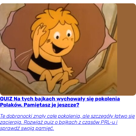
QUIZ Na tych bajkach wychowały się pokolenia
Polaków. Pamiętasz je jeszcze?
Te dobranocki znały całe pokolenia, ale szczegóły łatwo się
zacierają. Rozwiąż quiz o bajkach z czasów PRL-u i
sprawdź swoją pamięć.