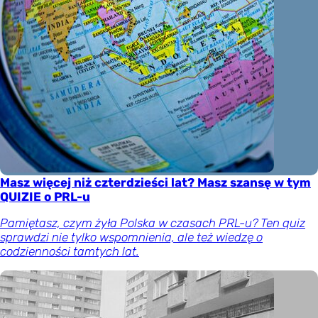
Masz więcej niż czterdzieści lat? Masz szansę w tym
QUIZIE o PRL-u
Pamiętasz, czym żyła Polska w czasach PRL-u? Ten quiz
sprawdzi nie tylko wspomnienia, ale też wiedzę o
codzienności tamtych lat.