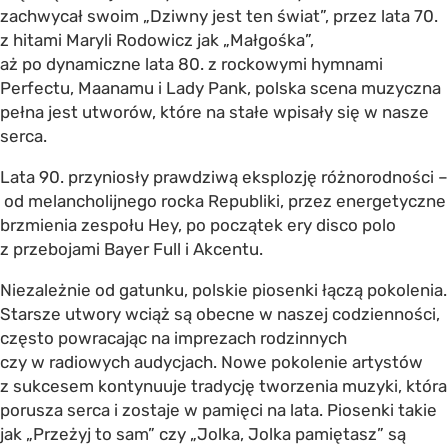
zachwycał swoim „Dziwny jest ten świat”, przez lata 70.
z hitami Maryli Rodowicz jak „Małgośka”,
aż po dynamiczne lata 80. z rockowymi hymnami
Perfectu, Maanamu i Lady Pank, polska scena muzyczna
pełna jest utworów, które na stałe wpisały się w nasze
serca.
Lata 90. przyniosły prawdziwą eksplozję różnorodności –
od melancholijnego rocka Republiki, przez energetyczne
brzmienia zespołu Hey, po początek ery disco polo
z przebojami Bayer Full i Akcentu.
Niezależnie od gatunku, polskie piosenki łączą pokolenia.
Starsze utwory wciąż są obecne w naszej codzienności,
często powracając na imprezach rodzinnych
czy w radiowych audycjach. Nowe pokolenie artystów
z sukcesem kontynuuje tradycję tworzenia muzyki, która
porusza serca i zostaje w pamięci na lata. Piosenki takie
jak „Przeżyj to sam” czy „Jolka, Jolka pamiętasz” są