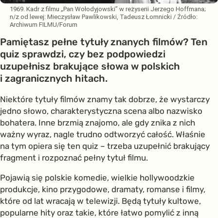
1969. Kadr z filmu „Pan Wołodyjowski” w reżyserii Jerzego Hoffmana;
n/z od lewej: Mieczysław Pawlikowski, Tadeusz Łomnicki
/ Źródło:
Archiwum FILMU/Forum
Pamiętasz pełne tytuły znanych filmów? Ten
quiz sprawdzi, czy bez podpowiedzi
uzupełnisz brakujące słowa w polskich
i zagranicznych hitach.
Niektóre tytuły filmów znamy tak dobrze, że wystarczy
jedno słowo, charakterystyczna scena albo nazwisko
bohatera. Inne brzmią znajomo, ale gdy znika z nich
ważny wyraz, nagle trudno odtworzyć całość. Właśnie
na tym opiera się ten quiz – trzeba uzupełnić brakujący
fragment i rozpoznać pełny tytuł filmu.
Pojawią się polskie komedie, wielkie hollywoodzkie
produkcje, kino przygodowe, dramaty, romanse i filmy,
które od lat wracają w telewizji. Będą tytuły kultowe,
popularne hity oraz takie, które łatwo pomylić z inną