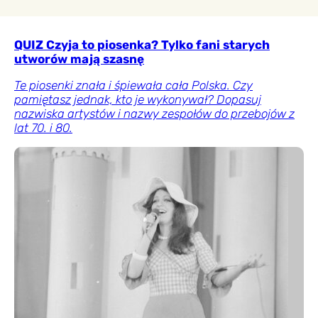
QUIZ Czyja to piosenka? Tylko fani starych
utworów mają szasnę
Te piosenki znała i śpiewała cała Polska. Czy
pamiętasz jednak, kto je wykonywał? Dopasuj
nazwiska artystów i nazwy zespołów do przebojów z
lat 70. i 80.