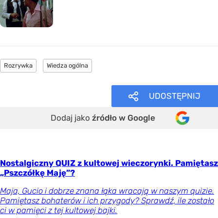
Rozrywka
Wiedza ogólna
UDOSTĘPNIJ
Dodaj jako
źródło w Google
Nostalgiczny QUIZ z kultowej wieczorynki. Pamiętasz
„Pszczółkę Maję”?
Maja, Gucio i dobrze znana łąka wracają w naszym quizie.
Pamiętasz bohaterów i ich przygody? Sprawdź, ile zostało
ci w pamięci z tej kultowej bajki.