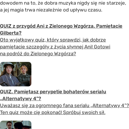
dowodem na to, że dobra muzyka nigdy się nie starzeje,
a jej magia trwa niezależnie od upływu czasu.
QUIZ z przygód Ani z Zielonego Wzgórza. Pamiętacie
Gilberta?
Oto wyjątkowy quiz, który sprawdzi, jak dobrze
pamiętacie szczegóły z życia słynnej Ani! Gotowi
na podróż do Zielonego Wzgórza?
QUIZ. Pamiętasz perypetie bohaterów serialu
„Alternatywy 4”?
Uważasz się za ogromnego fana serialu „Alternatywy 4”?
Ten quiz może cię pokonać! Spróbuj swoich sił.