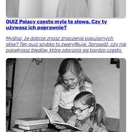
QUIZ Polacy często mylą te słowa. Czy ty
używasz ich poprawnie?
Myślisz, że dobrze znasz znaczenie popularnych
słów? Ten quiz szybko to zweryfikuje. Sprawdź, czy nie
popełniasz błędów, które zdarzają się bardzo często.