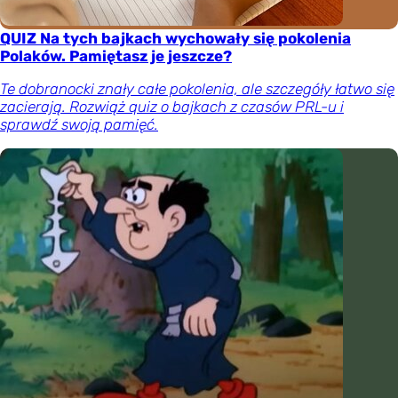
QUIZ Na tych bajkach wychowały się pokolenia
Polaków. Pamiętasz je jeszcze?
Te dobranocki znały całe pokolenia, ale szczegóły łatwo się
zacierają. Rozwiąż quiz o bajkach z czasów PRL-u i
sprawdź swoją pamięć.