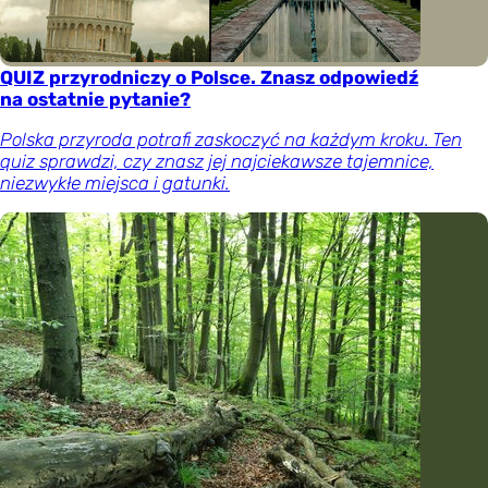
QUIZ przyrodniczy o Polsce. Znasz odpowiedź
na ostatnie pytanie?
Polska przyroda potrafi zaskoczyć na każdym kroku. Ten
quiz sprawdzi, czy znasz jej najciekawsze tajemnice,
niezwykłe miejsca i gatunki.