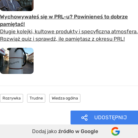
Wychowywałeś się w PRL-u? Powinieneś to dobrze
pamiętać!
Długie kolejki, kultowe produkty i specyficzna atmosfera.
Rozwiąż quiz i sprawdź, ile pamiętasz z okresu PRL!
Rozrywka
Trudne
Wiedza ogólna
UDOSTĘPNIJ
Dodaj jako
źródło w Google