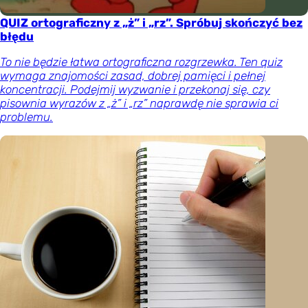
QUIZ ortograficzny z „ż” i „rz”. Spróbuj skończyć bez
błędu
To nie będzie łatwa ortograficzna rozgrzewka. Ten quiz
wymaga znajomości zasad, dobrej pamięci i pełnej
koncentracji. Podejmij wyzwanie i przekonaj się, czy
pisownia wyrazów z „ż” i „rz” naprawdę nie sprawia ci
problemu.