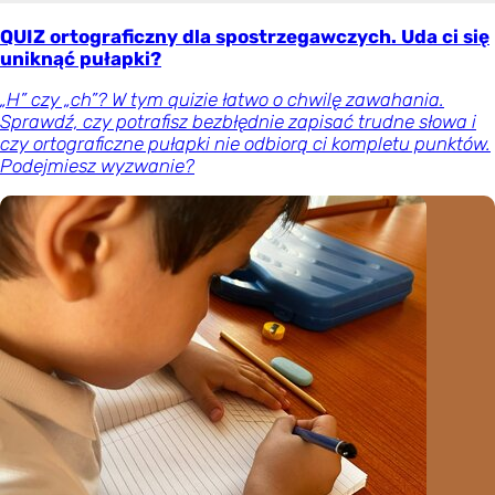
QUIZ ortograficzny dla spostrzegawczych. Uda ci się
uniknąć pułapki?
„H” czy „ch”? W tym quizie łatwo o chwilę zawahania.
Sprawdź, czy potrafisz bezbłędnie zapisać trudne słowa i
czy ortograficzne pułapki nie odbiorą ci kompletu punktów.
Podejmiesz wyzwanie?