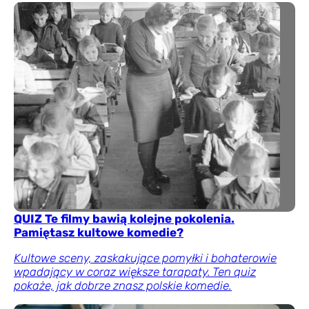
QUIZ Te filmy bawią kolejne pokolenia.
Pamiętasz kultowe komedie?
Kultowe sceny, zaskakujące pomyłki i bohaterowie
wpadający w coraz większe tarapaty. Ten quiz
pokaże, jak dobrze znasz polskie komedie.