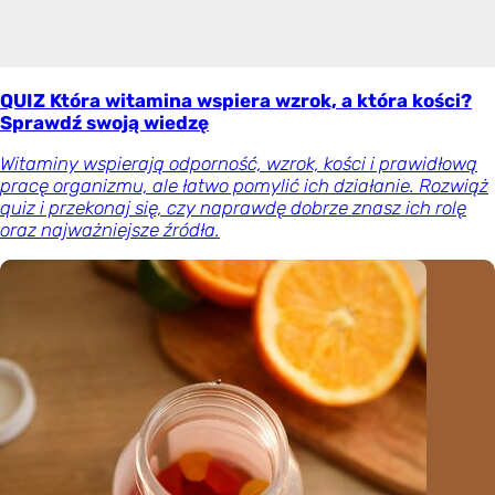
QUIZ Która witamina wspiera wzrok, a która kości?
Sprawdź swoją wiedzę
Witaminy wspierają odporność, wzrok, kości i prawidłową
pracę organizmu, ale łatwo pomylić ich działanie. Rozwiąż
quiz i przekonaj się, czy naprawdę dobrze znasz ich rolę
oraz najważniejsze źródła.