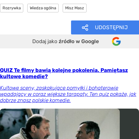
Rozrywka
Wiedza ogólna
Misz Masz
UDOSTĘPNIJ
Dodaj jako
źródło w Google
QUIZ Te filmy bawią kolejne pokolenia. Pamiętasz
kultowe komedie?
Kultowe sceny, zaskakujące pomyłki i bohaterowie
wpadający w coraz większe tarapaty. Ten quiz pokaże, jak
dobrze znasz polskie komedie.