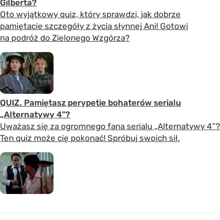
Gilberta?
Oto wyjątkowy quiz, który sprawdzi, jak dobrze
pamiętacie szczegóły z życia słynnej Ani! Gotowi
na podróż do Zielonego Wzgórza?
QUIZ. Pamiętasz perypetie bohaterów serialu
„Alternatywy 4”?
Uważasz się za ogromnego fana serialu „Alternatywy 4”?
Ten quiz może cię pokonać! Spróbuj swoich sił.