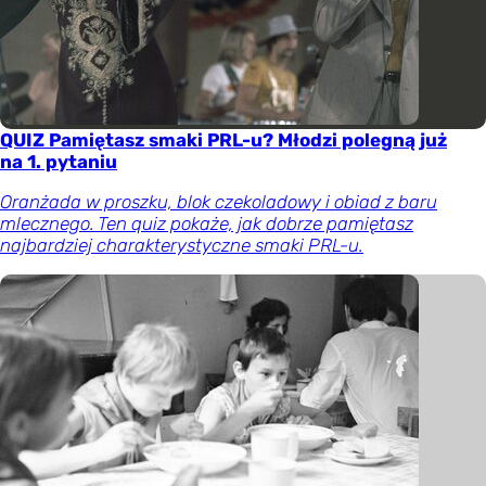
QUIZ Pamiętasz smaki PRL-u? Młodzi polegną już
na 1. pytaniu
Oranżada w proszku, blok czekoladowy i obiad z baru
mlecznego. Ten quiz pokaże, jak dobrze pamiętasz
najbardziej charakterystyczne smaki PRL-u.