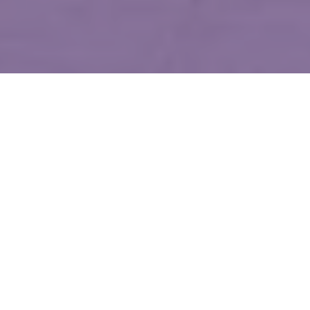
WIĘCEJ QUIZÓW
Te filmy bawią kolejne pokolenia. Quiz
z klasycznych polskich komedii
Te refreny znała cała Polska. Dopasujesz