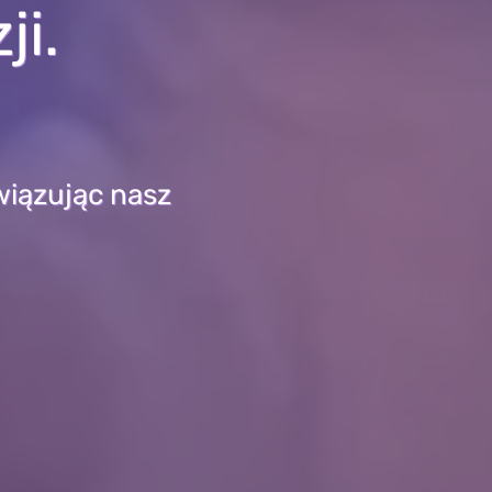
ji.
związując nasz