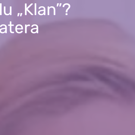
lu „Klan”?
atera