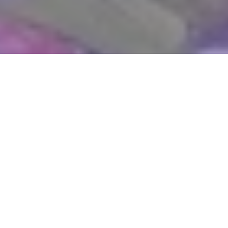
WIĘCEJ QUIZÓW
Dopasujesz tytuł filmu do cytatu? Pytamy
o polskie produkcje
Wychowałeś się na „Smerfach”? Sprawdź, ile