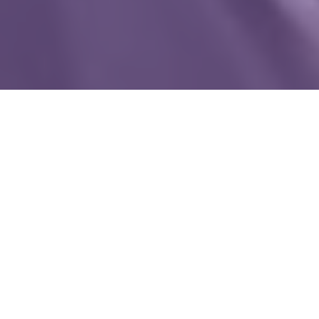
WIĘCEJ QUIZÓW
Te filmy bawią kolejne pokolenia. Quiz
z klasycznych polskich komedii
Te refreny znała cała Polska. Dopasujesz