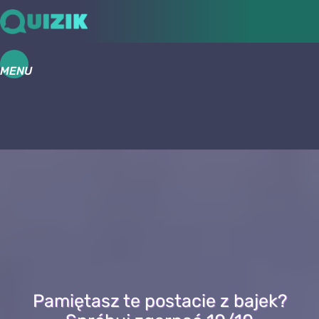
MENU
Pamiętasz te postacie z bajek?