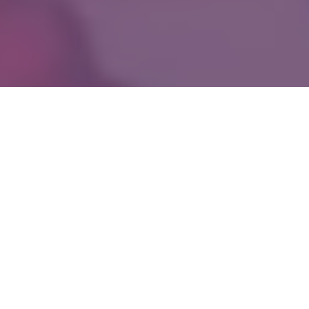
WIĘCEJ QUIZÓW
Te filmy bawią kolejne pokolenia. Quiz
z klasycznych polskich komedii
Te refreny znała cała Polska. Dopasujesz