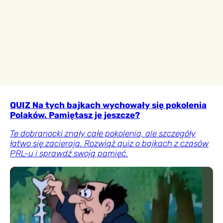
QUIZ Na tych bajkach wychowały się pokolenia
Polaków. Pamiętasz je jeszcze?
Te dobranocki znały całe pokolenia, ale szczegóły
łatwo się zacierają. Rozwiąż quiz o bajkach z czasów
PRL-u i sprawdź swoją pamięć.