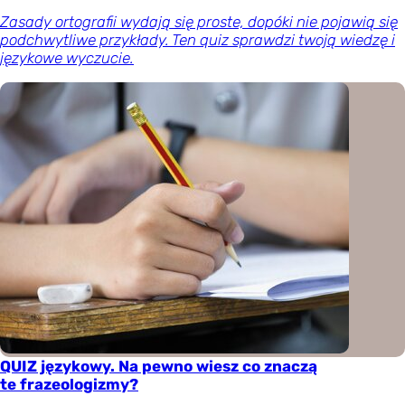
Zasady ortografii wydają się proste, dopóki nie pojawią się
podchwytliwe przykłady. Ten quiz sprawdzi twoją wiedzę i
językowe wyczucie.
QUIZ językowy. Na pewno wiesz co znaczą
te frazeologizmy?