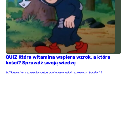
QUIZ Która witamina wspiera wzrok, a która
kości? Sprawdź swoją wiedzę
Witaminy wspierają odporność, wzrok, kości i
prawidłową pracę organizmu, ale łatwo pomylić ich
działanie. Rozwiąż quiz i przekonaj się, czy naprawdę
dobrze znasz ich rolę oraz najważniejsze źródła.