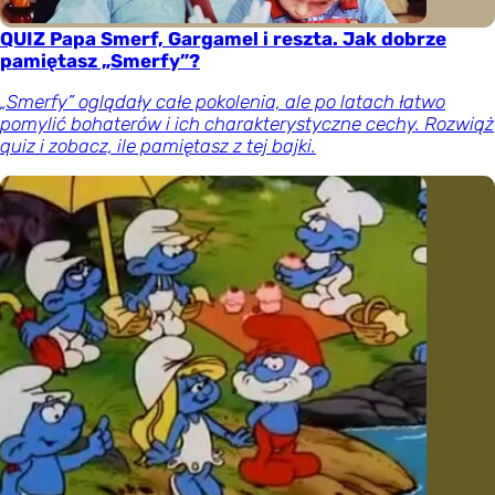
QUIZ Papa Smerf, Gargamel i reszta. Jak dobrze
pamiętasz „Smerfy”?
„Smerfy” oglądały całe pokolenia, ale po latach łatwo
pomylić bohaterów i ich charakterystyczne cechy. Rozwiąż
quiz i zobacz, ile pamiętasz z tej bajki.