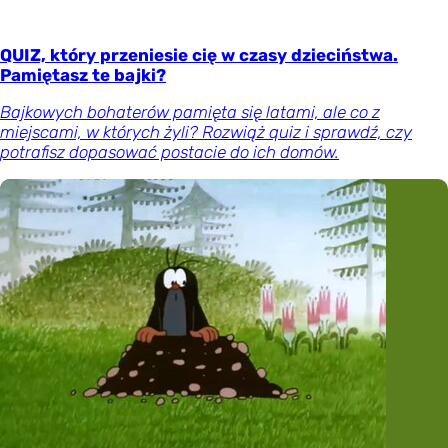
QUIZ, który przeniesie cię w czasy dzieciństwa.
Pamiętasz te bajki?
Bajkowych bohaterów pamięta się latami, ale co z
miejscami, w których żyli? Rozwiąż quiz i sprawdź, czy
potrafisz dopasować postacie do ich domów.