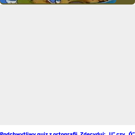
Podchwytliwy quiz z ortografii. Zdecyduj: „U” czy „Ó”