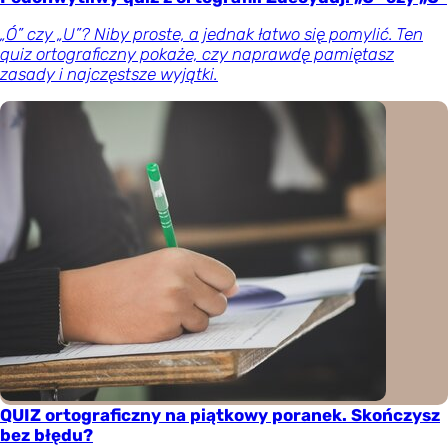
„Ó” czy „U”? Niby proste, a jednak łatwo się pomylić. Ten
quiz ortograficzny pokaże, czy naprawdę pamiętasz
zasady i najczęstsze wyjątki.
QUIZ ortograficzny na piątkowy poranek. Skończysz
bez błędu?