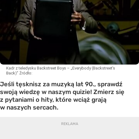
Kadr z teledysku Backstreet Boys – „Everybody (Backstreet's
Back)”
Źródło:
Jeśli tęsknisz za muzyką lat 90., sprawdź
swoją wiedzę w naszym quizie! Zmierz się
z pytaniami o hity, które wciąż grają
w naszych sercach.