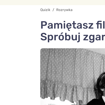
Quizik
/
Rozrywka
Pamiętasz f
Spróbuj zga