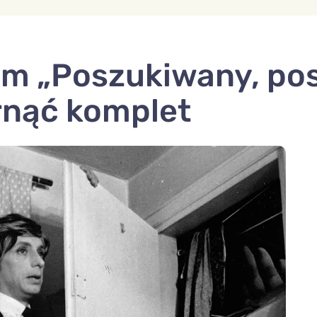
ilm „Poszukiwany, p
rnąć komplet