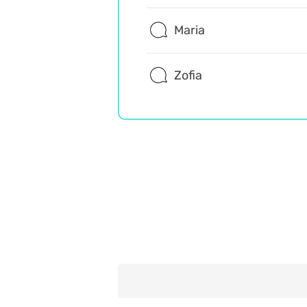
Maria
Zofia
Rozrywka
Wiedza ogólna
Misz Masz