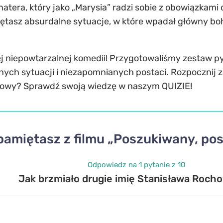
tera, który jako „Marysia” radzi sobie z obowiązkami
ętasz absurdalne sytuacje, w które wpadał główny bo
j niepowtarzalnej komedii! Przygotowaliśmy zestaw py
ych sytuacji i niezapomnianych postaci. Rozpocznij za
towy? Sprawdź swoją wiedzę w naszym QUIZIE!
 pamiętasz z filmu „Poszukiwany, p
Odpowiedz na 1 pytanie z 10
Jak brzmiało drugie imię Stanisława Roch