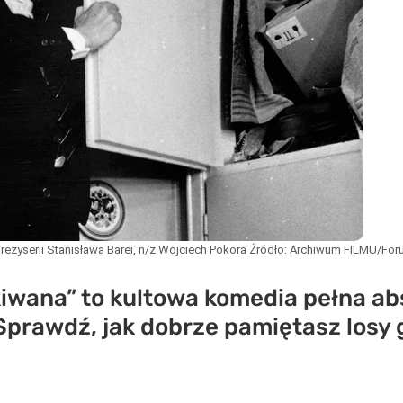
reżyserii Stanisława Barei, n/z Wojciech Pokora
Źródło:
Archiwum FILMU/For
iwana” to kultowa komedia pełna ab
Sprawdź, jak dobrze pamiętasz losy 