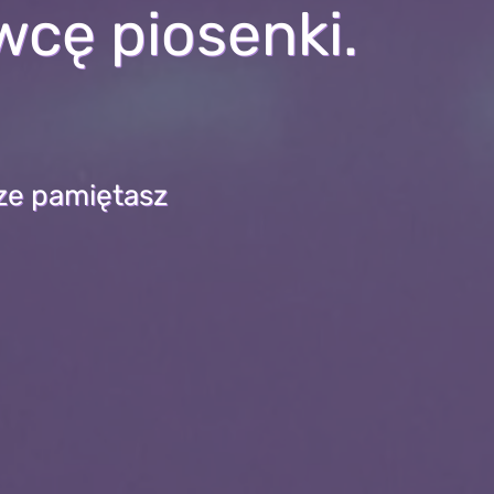
wcę piosenki.
ze pamiętasz