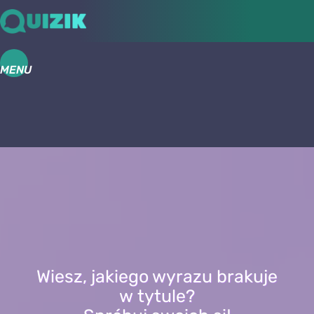
MENU
Wiesz, jakiego wyrazu brakuje
w tytule?