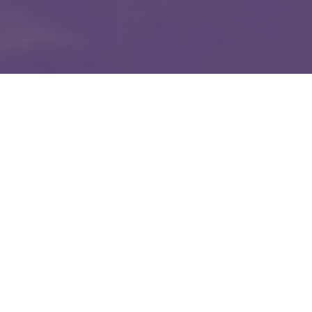
WIĘCEJ QUIZÓW
Te filmy bawią kolejne pokolenia. Quiz
z klasycznych polskich komedii
Te refreny znała cała Polska. Dopasujesz