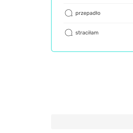
przepadło
straciłam
Rozrywka
Wiedza ogólna
Misz Masz