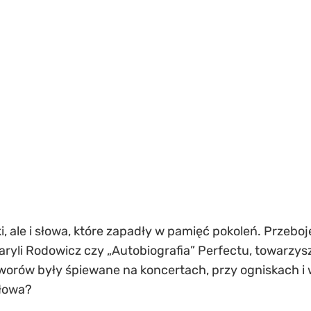
, ale i słowa, które zapadły w pamięć pokoleń. Przeboje 
ryli Rodowicz czy „Autobiografia” Perfectu, towarzys
worów były śpiewane na koncertach, przy ogniskach i 
słowa?