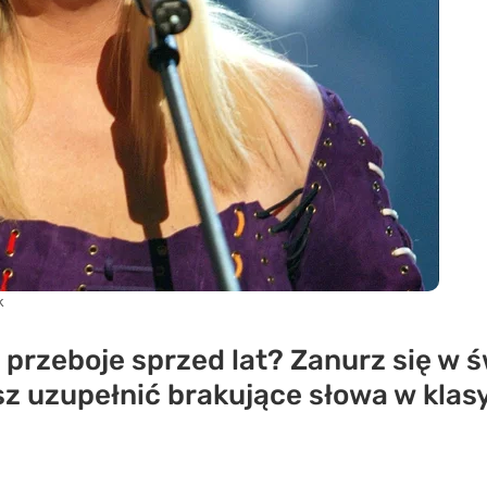
k
przeboje sprzed lat? Zanurz się w ś
isz uzupełnić brakujące słowa w klas