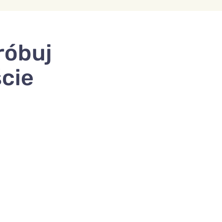
róbuj
ście