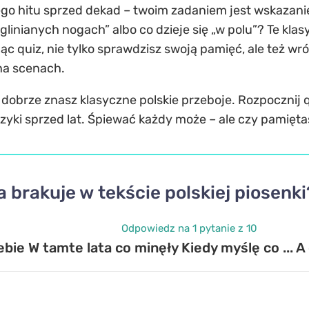
o hitu sprzed dekad – twoim zadaniem jest wskazanie s
glinianych nogach” albo co dzieje się „w polu”? Te klas
zując quiz, nie tylko sprawdzisz swoją pamięć, ale też 
 na scenach.
dobrze znasz klasyczne polskie przeboje. Rozpocznij q
ki sprzed lat. Śpiewać każdy może – ale czy pamiętas
 brakuje w tekście polskiej piosenk
Odpowiedz na 1 pytanie z 10
bie W tamte lata co minęły Kiedy myślę co ... A 