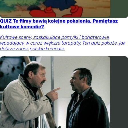
QUIZ Te filmy bawią kolejne pokolenia. Pamiętasz
kultowe komedie?
Kultowe sceny, zaskakujące pomyłki i bohaterowie
wpadający w coraz większe tarapaty. Ten quiz pokaże, jak
dobrze znasz polskie komedie.