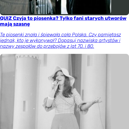
QUIZ Czyja to piosenka? Tylko fani starych utworów
mają szasnę
Te piosenki znała i śpiewała cała Polska. Czy pamiętasz
jednak, kto je wykonywał? Dopasuj nazwiska artystów i
nazwy zespołów do przebojów z lat 70. i 80.