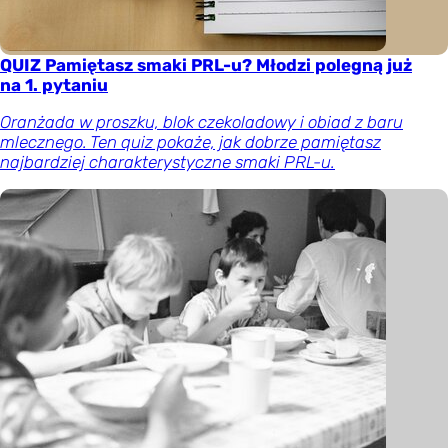
QUIZ Pamiętasz smaki PRL-u? Młodzi polegną już
na 1. pytaniu
Oranżada w proszku, blok czekoladowy i obiad z baru
mlecznego. Ten quiz pokaże, jak dobrze pamiętasz
najbardziej charakterystyczne smaki PRL-u.