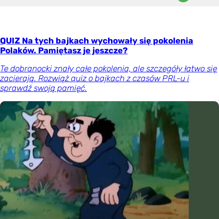
QUIZ Na tych bajkach wychowały się pokolenia
Polaków. Pamiętasz je jeszcze?
Te dobranocki znały całe pokolenia, ale szczegóły łatwo się
zacierają. Rozwiąż quiz o bajkach z czasów PRL-u i
sprawdź swoją pamięć.