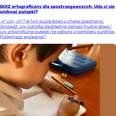
QUIZ ortograficzny dla spostrzegawczych. Uda ci się
uniknąć pułapki?
„H” czy „ch”? W tym quizie łatwo o chwilę zawahania.
Sprawdź, czy potrafisz bezbłędnie zapisać trudne słowa i
czy ortograficzne pułapki nie odbiorą ci kompletu punktów.
Podejmiesz wyzwanie?