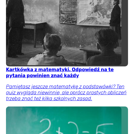
Kartkówka z matematyki. Odpowiedź na te
pytania powinien znać każdy
Pamiętasz jeszcze matematykę z podstawówki? Ten
quiz wygląda niewinnie, ale oprócz prostych obliczeń
trzeba znać też kilka szkolnych zasad.