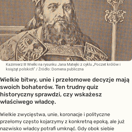
Kazimierz III Wielki na rysunku Jana Matejki z cyklu „Poczet królów i
książąt polskich”
/ Źródło:
Domena publiczna
Wielkie bitwy, unie i przełomowe decyzje mają
swoich bohaterów. Ten trudny quiz
historyczny sprawdzi, czy wskażesz
właściwego władcę.
Wielkie zwycięstwa, unie, koronacje i polityczne
przełomy często kojarzymy z konkretną epoką, ale już
nazwisko władcy potrafi umknąć. Gdy obok siebie