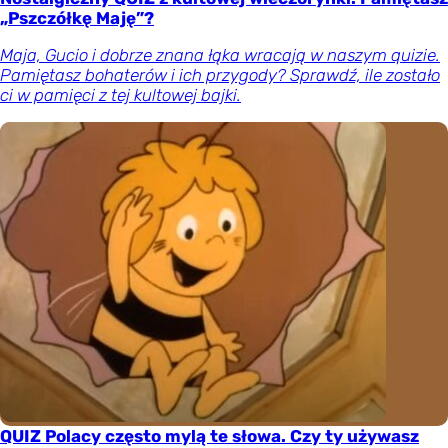
„Pszczółkę Maję”?
Maja, Gucio i dobrze znana łąka wracają w naszym quizie.
Pamiętasz bohaterów i ich przygody? Sprawdź, ile zostało
ci w pamięci z tej kultowej bajki.
QUIZ Polacy często mylą te słowa. Czy ty używasz