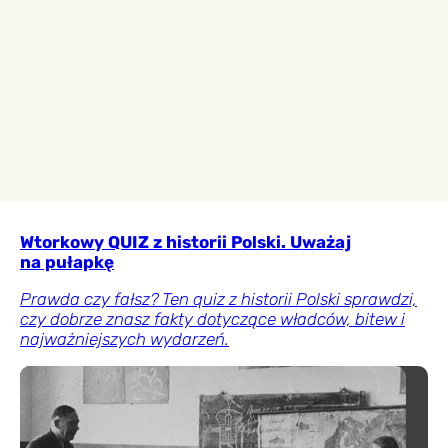
Wtorkowy QUIZ z historii Polski. Uważaj
na pułapkę
Prawda czy fałsz? Ten quiz z historii Polski sprawdzi,
czy dobrze znasz fakty dotyczące władców, bitew i
najważniejszych wydarzeń.