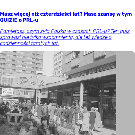
Masz więcej niż czterdzieści lat? Masz szansę w tym
QUIZIE o PRL-u
Pamiętasz, czym żyła Polska w czasach PRL-u? Ten quiz
sprawdzi nie tylko wspomnienia, ale też wiedzę o
codzienności tamtych lat.