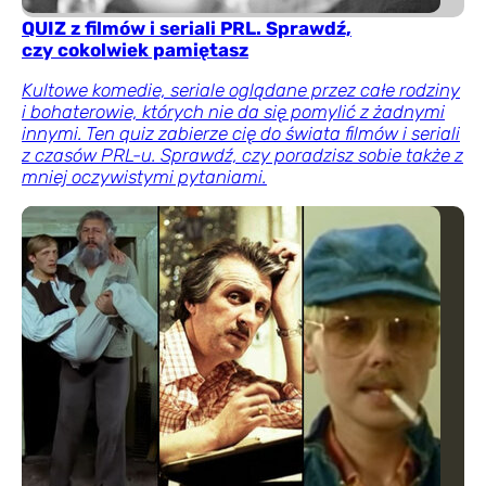
QUIZ z filmów i seriali PRL. Sprawdź,
czy cokolwiek pamiętasz
Kultowe komedie, seriale oglądane przez całe rodziny
i bohaterowie, których nie da się pomylić z żadnymi
innymi. Ten quiz zabierze cię do świata filmów i seriali
z czasów PRL-u. Sprawdź, czy poradzisz sobie także z
mniej oczywistymi pytaniami.