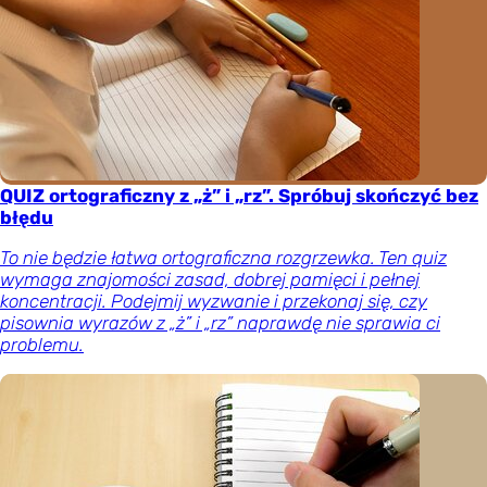
QUIZ ortograficzny z „ż” i „rz”. Spróbuj skończyć bez
błędu
To nie będzie łatwa ortograficzna rozgrzewka. Ten quiz
wymaga znajomości zasad, dobrej pamięci i pełnej
koncentracji. Podejmij wyzwanie i przekonaj się, czy
pisownia wyrazów z „ż” i „rz” naprawdę nie sprawia ci
problemu.