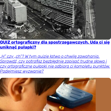
QUIZ ortograficzny dla spostrzegawczych. Uda ci się
uniknąć pułapki?
„H” czy „ch”? W tym quizie łatwo o chwilę zawahania.
Sprawdź, czy potrafisz bezbłędnie zapisać trudne słowa i
czy ortograficzne pułapki nie odbiorą ci kompletu punktów.
Podejmiesz wyzwanie?