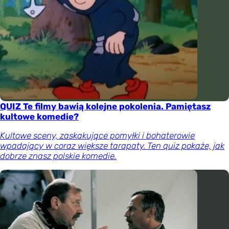
QUIZ Te filmy bawią kolejne pokolenia. Pamiętasz
kultowe komedie?
Kultowe sceny, zaskakujące pomyłki i bohaterowie
wpadający w coraz większe tarapaty. Ten quiz pokaże, jak
dobrze znasz polskie komedie.