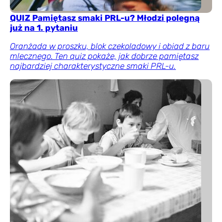
QUIZ Pamiętasz smaki PRL-u? Młodzi polegną
już na 1. pytaniu
Oranżada w proszku, blok czekoladowy i obiad z baru
mlecznego. Ten quiz pokaże, jak dobrze pamiętasz
najbardziej charakterystyczne smaki PRL-u.