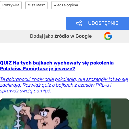
Rozrywka
Misz Masz
Wiedza ogólna
UDOSTĘPNIJ
Dodaj jako
źródło w Google
QUIZ Na tych bajkach wychowały się pokolenia
Polaków. Pamiętasz je jeszcze?
Te dobranocki znały całe pokolenia, ale szczegóły łatwo się
zacierają. Rozwiąż quiz o bajkach z czasów PRL-u i
sprawdź swoją pamięć.