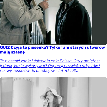
QUIZ Czyja to piosenka? Tylko fani starych utworów
mają szasnę
Te piosenki znała i śpiewała cała Polska. Czy pamiętasz
jednak, kto je wykonywał? Dopasuj nazwiska artystów i
nazwy zespołów do przebojów z lat 70. i 80.