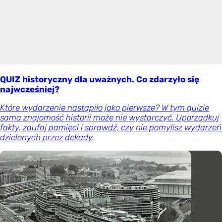
QUIZ historyczny dla uważnych. Co zdarzyło się
najwcześniej?
Które wydarzenie nastąpiło jako pierwsze? W tym quizie
sama znajomość historii może nie wystarczyć. Uporządkuj
fakty, zaufaj pamięci i sprawdź, czy nie pomylisz wydarzeń
dzielonych przez dekady.