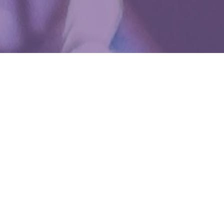
WIĘCEJ QUIZÓW
Te filmy bawią kolejne pokolenia. Quiz
z klasycznych polskich komedii
Te refreny znała cała Polska. Dopasujesz