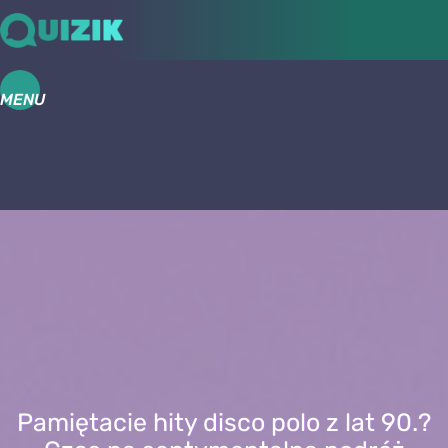
MENU
Pamiętacie hity disco polo z lat 90.?