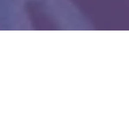
WIĘCEJ QUIZÓW
Dopasujesz tytuł filmu do cytatu? Pytamy
o polskie produkcje
Wychowałeś się na „Smerfach”? Sprawdź, ile