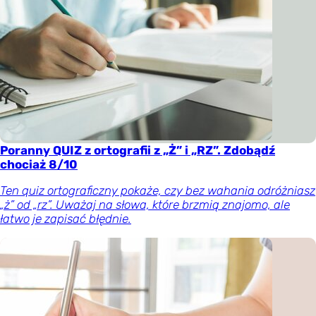
Poranny QUIZ z ortografii z „Ż” i „RZ”. Zdobądź
chociaż 8/10
Ten quiz ortograficzny pokaże, czy bez wahania odróżniasz
„ż” od „rz”. Uważaj na słowa, które brzmią znajomo, ale
łatwo je zapisać błędnie.