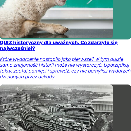
QUIZ historyczny dla uważnych. Co zdarzyło się
najwcześniej?
Które wydarzenie nastąpiło jako pierwsze? W tym quizie
sama znajomość historii może nie wystarczyć. Uporządkuj
fakty, zaufaj pamięci i sprawdź, czy nie pomylisz wydarzeń
dzielonych przez dekady.