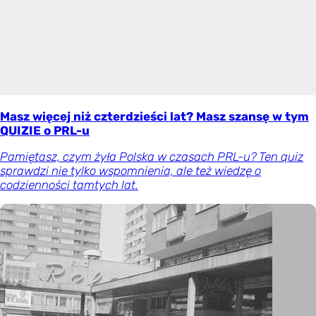
Masz więcej niż czterdzieści lat? Masz szansę w tym
QUIZIE o PRL-u
Pamiętasz, czym żyła Polska w czasach PRL-u? Ten quiz
sprawdzi nie tylko wspomnienia, ale też wiedzę o
codzienności tamtych lat.