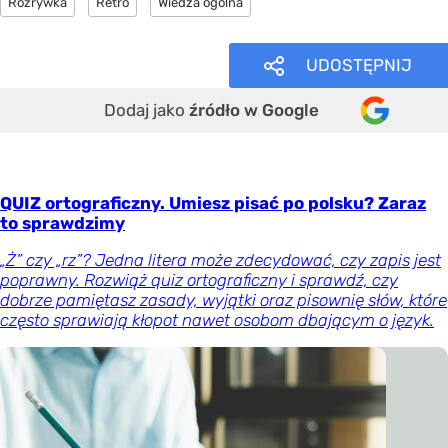
Rozrywka
Retro
Wiedza ogólna
UDOSTĘPNIJ
Dodaj jako
źródło w Google
QUIZ ortograficzny. Umiesz pisać po polsku? Zaraz
to sprawdzimy
„Ż” czy „rz”? Jedna litera może zdecydować, czy zapis jest
poprawny. Rozwiąż quiz ortograficzny i sprawdź, czy
dobrze pamiętasz zasady, wyjątki oraz pisownię słów, które
często sprawiają kłopot nawet osobom dbającym o język.