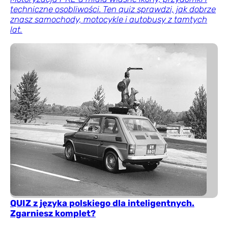
techniczne osobliwości. Ten quiz sprawdzi, jak dobrze
znasz samochody, motocykle i autobusy z tamtych
lat.
QUIZ z języka polskiego dla inteligentnych.
Zgarniesz komplet?