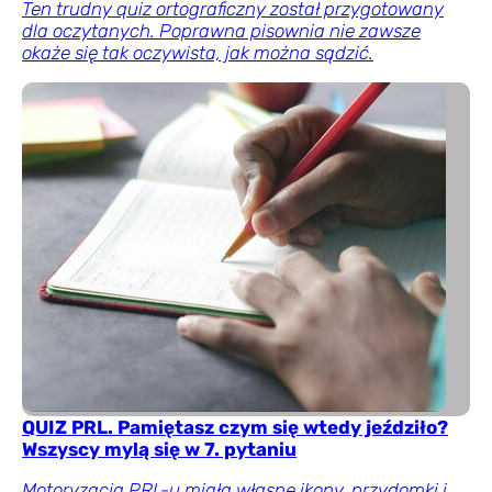
Ten trudny quiz ortograficzny został przygotowany
dla oczytanych. Poprawna pisownia nie zawsze
okaże się tak oczywista, jak można sądzić.
QUIZ PRL. Pamiętasz czym się wtedy jeździło?
Wszyscy mylą się w 7. pytaniu
Motoryzacja PRL-u miała własne ikony, przydomki i