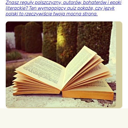
Znasz reguły polszczyzny, autorów, bohaterów i epoki
literackie? Ten wymagający quiz pokaże, czy język
polski to rzeczywiście twoja mocna strona.