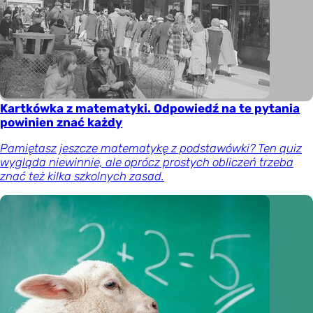
Kartkówka z matematyki. Odpowiedź na te pytania
powinien znać każdy
Pamiętasz jeszcze matematykę z podstawówki? Ten quiz
wygląda niewinnie, ale oprócz prostych obliczeń trzeba
znać też kilka szkolnych zasad.