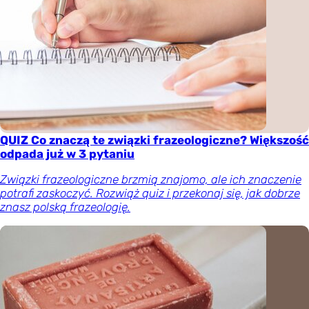
QUIZ Co znaczą te związki frazeologiczne? Większość
odpada już w 3 pytaniu
Związki frazeologiczne brzmią znajomo, ale ich znaczenie
potrafi zaskoczyć. Rozwiąż quiz i przekonaj się, jak dobrze
znasz polską frazeologię.