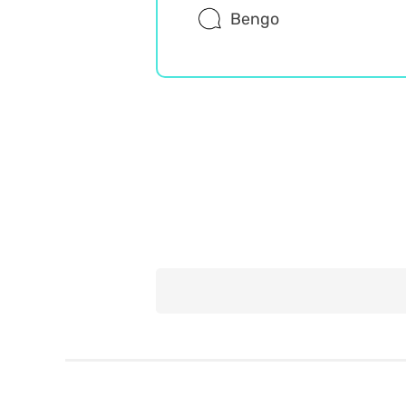
Bengo
Rozrywka
Wiedza ogólna
Misz Masz