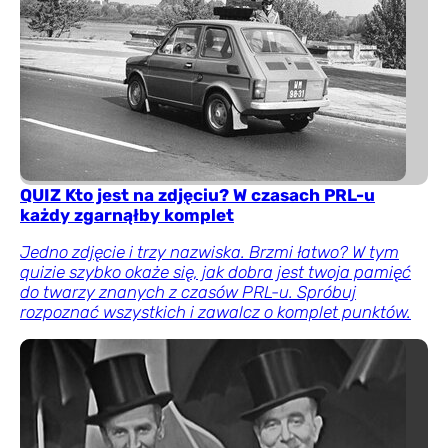
QUIZ Kto jest na zdjęciu? W czasach PRL-u
każdy zgarnąłby komplet
Jedno zdjęcie i trzy nazwiska. Brzmi łatwo? W tym
quizie szybko okaże się, jak dobra jest twoja pamięć
do twarzy znanych z czasów PRL-u. Spróbuj
rozpoznać wszystkich i zawalcz o komplet punktów.