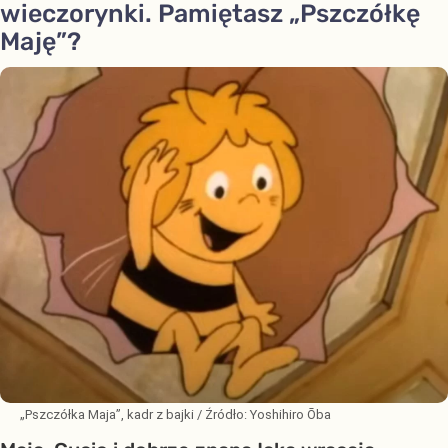
wieczorynki. Pamiętasz „Pszczółkę
Maję”?
„Pszczółka Maja”, kadr z bajki
/ Źródło:
Yoshihiro Ōba