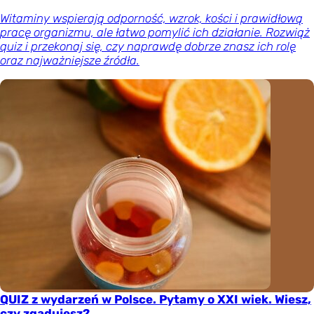
Witaminy wspierają odporność, wzrok, kości i prawidłową
pracę organizmu, ale łatwo pomylić ich działanie. Rozwiąż
quiz i przekonaj się, czy naprawdę dobrze znasz ich rolę
oraz najważniejsze źródła.
QUIZ z wydarzeń w Polsce. Pytamy o XXI wiek. Wiesz,
czy zgadujesz?