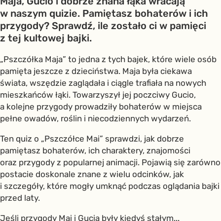
Maja, Gucio i dobrze znana łąka wracają
w naszym quizie. Pamiętasz bohaterów i ich
przygody? Sprawdź, ile zostało ci w pamięci
z tej kultowej bajki.
„Pszczółka Maja” to jedna z tych bajek, które wiele osób
pamięta jeszcze z dzieciństwa. Maja była ciekawa
świata, wszędzie zaglądała i ciągle trafiała na nowych
mieszkańców łąki. Towarzyszył jej poczciwy Gucio,
a kolejne przygody prowadziły bohaterów w miejsca
pełne owadów, roślin i niecodziennych wydarzeń.
Ten quiz o „Pszczółce Mai” sprawdzi, jak dobrze
pamiętasz bohaterów, ich charaktery, znajomości
oraz przygody z popularnej animacji. Pojawią się zarówno
postacie doskonale znane z wielu odcinków, jak
i szczegóły, które mogły umknąć podczas oglądania bajki
przed laty.
Jeśli przygody Mai i Gucia były kiedyś stałym...