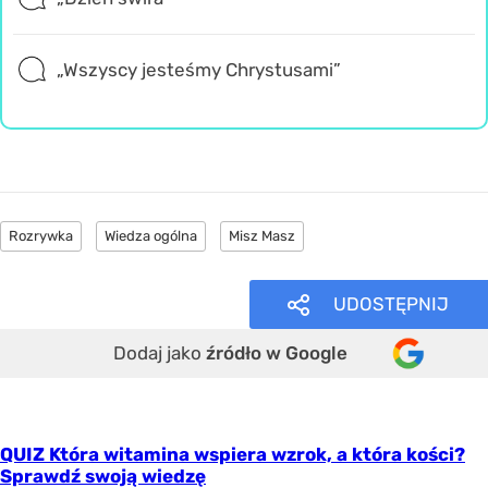
„Wszyscy jesteśmy Chrystusami”
Rozrywka
Wiedza ogólna
Misz Masz
UDOSTĘPNIJ
Dodaj jako
źródło w Google
QUIZ Która witamina wspiera wzrok, a która kości?
Sprawdź swoją wiedzę