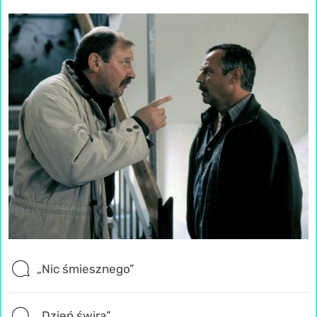
„Nic śmiesznego”
„Dzień świra”