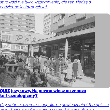
sprawdzi nie tylko wspomnienia, ale też wiedzę o
codzienności tamtych lat.
QUIZ językowy. Na pewno wiesz co znaczą
te frazeologizmy?
Czy dobrze rozumiesz popularne powiedzenia? Ten quiz ze
związków frazeologicznych sprawdzi, czy potrafisz