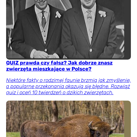
QUIZ prawda czy fałsz? Jak dobrze znasz
zwierzęta mieszkające w Polsce?
Niektóre fakty o rodzimej faunie brzmią jak zmyślenie,
a popularne przekonania okazują się błędne. Rozwiąż
quiz i oceń 10 twierdzeń o dzikich zwierzętach.