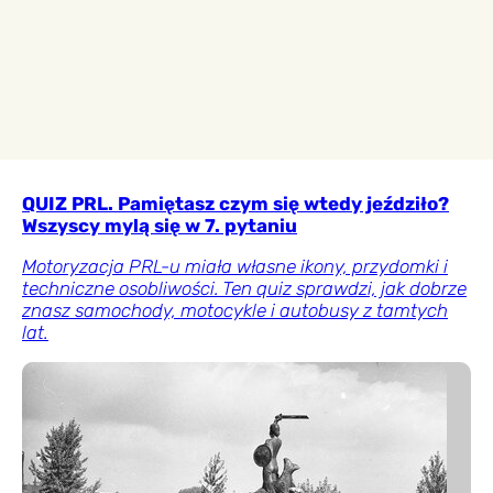
QUIZ PRL. Pamiętasz czym się wtedy jeździło?
Wszyscy mylą się w 7. pytaniu
Motoryzacja PRL-u miała własne ikony, przydomki i
techniczne osobliwości. Ten quiz sprawdzi, jak dobrze
znasz samochody, motocykle i autobusy z tamtych
lat.