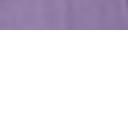
WIĘCEJ QUIZÓW
Dopasujesz tytuł filmu do cytatu? Pytamy
o polskie produkcje
Wychowałeś się na „Smerfach”? Sprawdź, ile