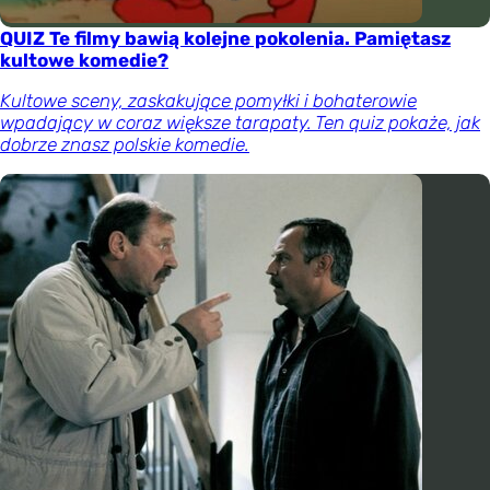
QUIZ Te filmy bawią kolejne pokolenia. Pamiętasz
kultowe komedie?
Kultowe sceny, zaskakujące pomyłki i bohaterowie
wpadający w coraz większe tarapaty. Ten quiz pokaże, jak
dobrze znasz polskie komedie.