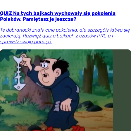
QUIZ Na tych bajkach wychowały się pokolenia
Polaków. Pamiętasz je jeszcze?
Te dobranocki znały całe pokolenia, ale szczegóły łatwo się
zacierają. Rozwiąż quiz o bajkach z czasów PRL-u i
sprawdź swoją pamięć.