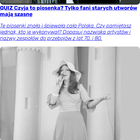
QUIZ Czyja to piosenka? Tylko fani starych utworów
mają szasnę
Te piosenki znała i śpiewała cała Polska. Czy pamiętasz
jednak, kto je wykonywał? Dopasuj nazwiska artystów i
nazwy zespołów do przebojów z lat 70. i 80.