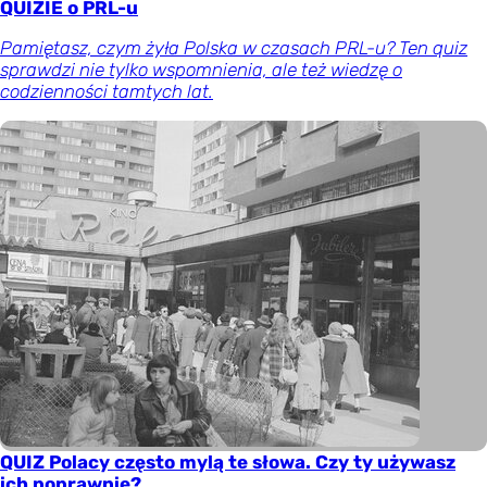
QUIZIE o PRL-u
Pamiętasz, czym żyła Polska w czasach PRL-u? Ten quiz
sprawdzi nie tylko wspomnienia, ale też wiedzę o
codzienności tamtych lat.
QUIZ Polacy często mylą te słowa. Czy ty używasz
ich poprawnie?