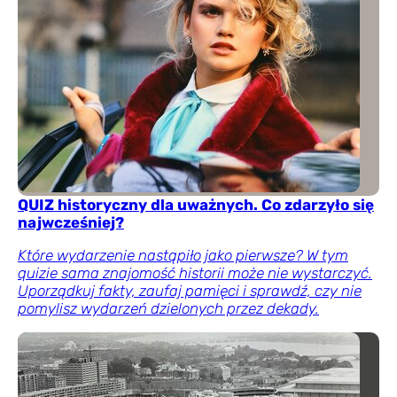
QUIZ historyczny dla uważnych. Co zdarzyło się
najwcześniej?
Które wydarzenie nastąpiło jako pierwsze? W tym
quizie sama znajomość historii może nie wystarczyć.
Uporządkuj fakty, zaufaj pamięci i sprawdź, czy nie
pomylisz wydarzeń dzielonych przez dekady.