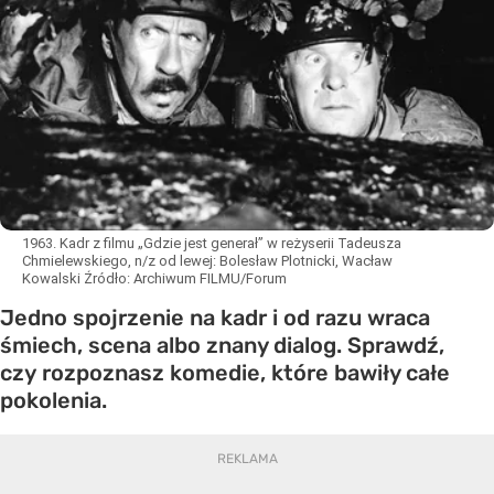
1963. Kadr z filmu „Gdzie jest generał” w reżyserii Tadeusza
Chmielewskiego, n/z od lewej: Bolesław Plotnicki, Wacław
Kowalski
Źródło:
Archiwum FILMU/Forum
Jedno spojrzenie na kadr i od razu wraca
śmiech, scena albo znany dialog. Sprawdź,
czy rozpoznasz komedie, które bawiły całe
pokolenia.