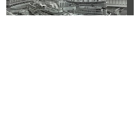
QUIZ z filmów i seriali PRL. Sprawdź,
czy cokolwiek pamiętasz
Kultowe komedie, seriale oglądane przez całe rodziny
i bohaterowie, których nie da się pomylić z żadnymi
innymi. Ten quiz zabierze cię do świata filmów i seriali
z czasów PRL-u. Sprawdź, czy poradzisz sobie także z
mniej oczywistymi pytaniami.