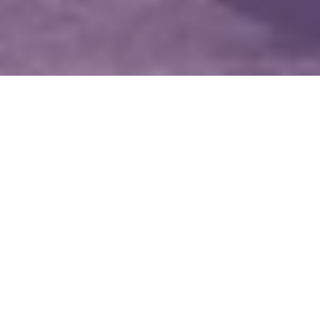
WIĘCEJ QUIZÓW
Dopasujesz tytuł filmu do cytatu? Pytamy
o polskie produkcje
Wychowałeś się na „Smerfach”? Sprawdź, ile