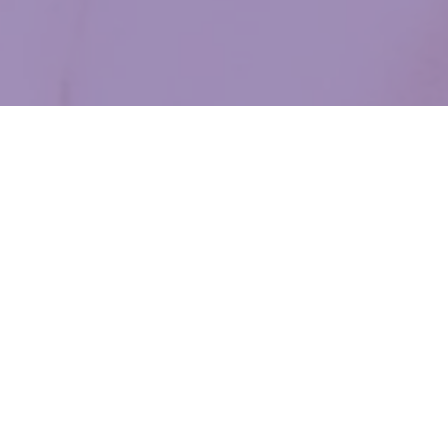
WIĘCEJ QUIZÓW
Te filmy bawią kolejne pokolenia. Quiz
z klasycznych polskich komedii
Te refreny znała cała Polska. Dopasujesz