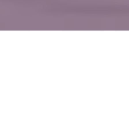
WIĘCEJ QUIZÓW
Dopasujesz tytuł filmu do cytatu? Pytamy
o polskie produkcje
Wychowałeś się na „Smerfach”? Sprawdź, ile