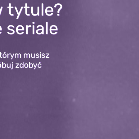
 tytule?
 seriale
 którym musisz
óbuj zdobyć