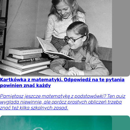
Kartkówka z matematyki. Odpowiedź na te pytania
powinien znać każdy
Pamiętasz jeszcze matematykę z podstawówki? Ten quiz
wygląda niewinnie, ale oprócz prostych obliczeń trzeba
znać też kilka szkolnych zasad.