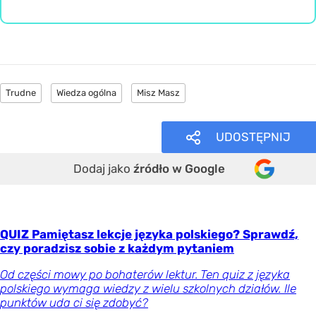
Trudne
Wiedza ogólna
Misz Masz
UDOSTĘPNIJ
Dodaj jako
źródło w Google
QUIZ Pamiętasz lekcje języka polskiego? Sprawdź,
czy poradzisz sobie z każdym pytaniem
Od części mowy po bohaterów lektur. Ten quiz z języka
polskiego wymaga wiedzy z wielu szkolnych działów. Ile
punktów uda ci się zdobyć?