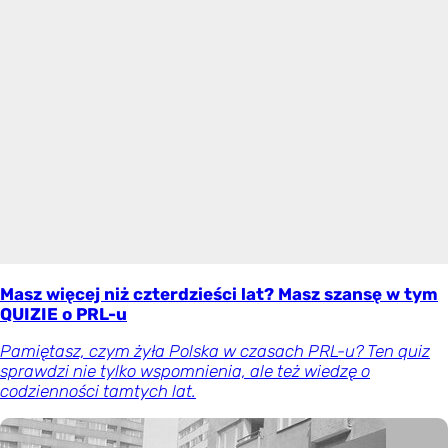
Masz więcej niż czterdzieści lat? Masz szansę w tym
QUIZIE o PRL-u
Pamiętasz, czym żyła Polska w czasach PRL-u? Ten quiz
sprawdzi nie tylko wspomnienia, ale też wiedzę o
codzienności tamtych lat.