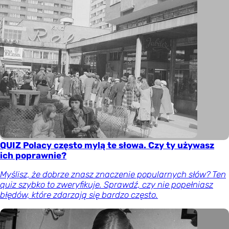
QUIZ Polacy często mylą te słowa. Czy ty używasz
ich poprawnie?
Myślisz, że dobrze znasz znaczenie popularnych słów? Ten
quiz szybko to zweryfikuje. Sprawdź, czy nie popełniasz
błędów, które zdarzają się bardzo często.