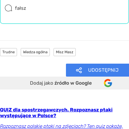
fałsz
Trudne
Wiedza ogólna
Misz Masz
UDOSTĘPNIJ
Dodaj jako
źródło w Google
QUIZ dla spostrzegawczych. Rozpoznasz ptaki
występujące w Polsce?
Rozpoznasz polskie ptaki na zdjęciach? Ten quiz pokaże,