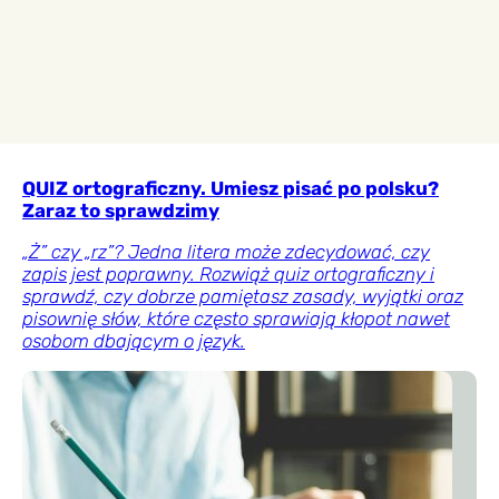
QUIZ ortograficzny. Umiesz pisać po polsku?
Zaraz to sprawdzimy
„Ż” czy „rz”? Jedna litera może zdecydować, czy
zapis jest poprawny. Rozwiąż quiz ortograficzny i
sprawdź, czy dobrze pamiętasz zasady, wyjątki oraz
pisownię słów, które często sprawiają kłopot nawet
osobom dbającym o język.