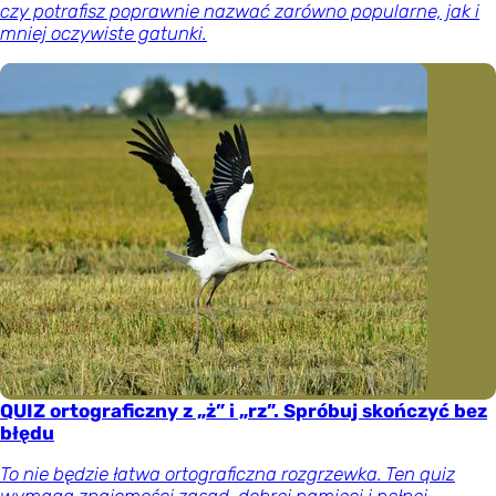
czy potrafisz poprawnie nazwać zarówno popularne, jak i
mniej oczywiste gatunki.
QUIZ ortograficzny z „ż” i „rz”. Spróbuj skończyć bez
błędu
To nie będzie łatwa ortograficzna rozgrzewka. Ten quiz
wymaga znajomości zasad, dobrej pamięci i pełnej