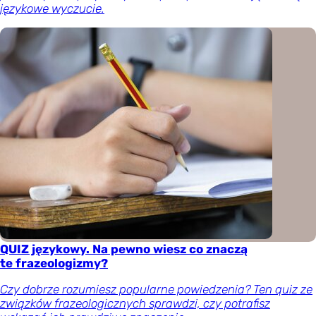
językowe wyczucie.
QUIZ językowy. Na pewno wiesz co znaczą
te frazeologizmy?
Czy dobrze rozumiesz popularne powiedzenia? Ten quiz ze
związków frazeologicznych sprawdzi, czy potrafisz