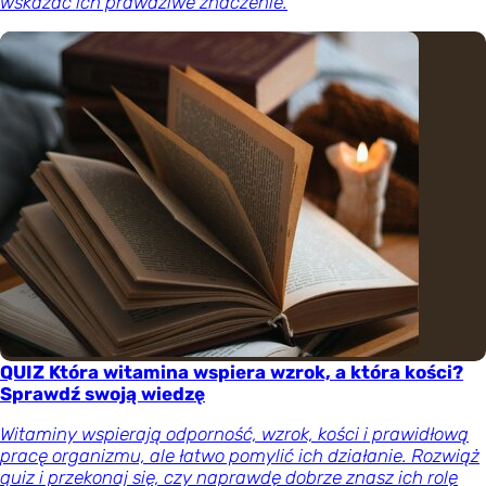
wskazać ich prawdziwe znaczenie.
QUIZ Która witamina wspiera wzrok, a która kości?
Sprawdź swoją wiedzę
Witaminy wspierają odporność, wzrok, kości i prawidłową
pracę organizmu, ale łatwo pomylić ich działanie. Rozwiąż
quiz i przekonaj się, czy naprawdę dobrze znasz ich rolę