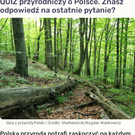
QUIZ przyrodniczy o Polsce. Znasz
odpowiedź na ostatnie pytanie?
Quiz z przyrody Polski
/ Źródło:
Shutterstock/Bogdan Wankowicz
Polska przyroda potrafi zaskoczyć na każdym