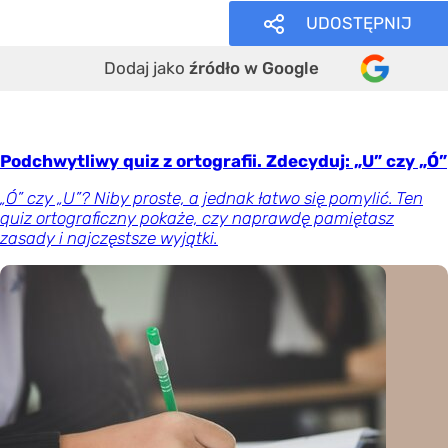
UDOSTĘPNIJ
Dodaj jako
źródło w Google
Podchwytliwy quiz z ortografii. Zdecyduj: „U” czy „Ó”
„Ó” czy „U”? Niby proste, a jednak łatwo się pomylić. Ten
quiz ortograficzny pokaże, czy naprawdę pamiętasz
zasady i najczęstsze wyjątki.