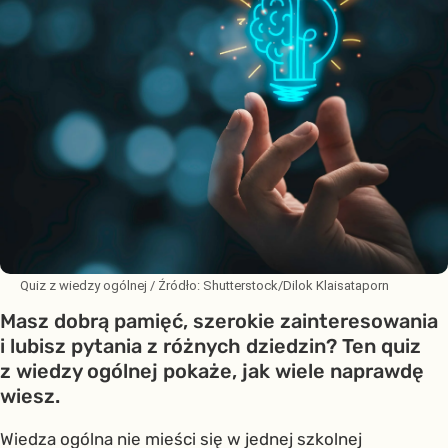
Quiz z wiedzy ogólnej
/ Źródło:
Shutterstock/Dilok Klaisataporn
Masz dobrą pamięć, szerokie zainteresowania
i lubisz pytania z różnych dziedzin? Ten quiz
z wiedzy ogólnej pokaże, jak wiele naprawdę
wiesz.
Wiedza ogólna nie mieści się w jednej szkolnej