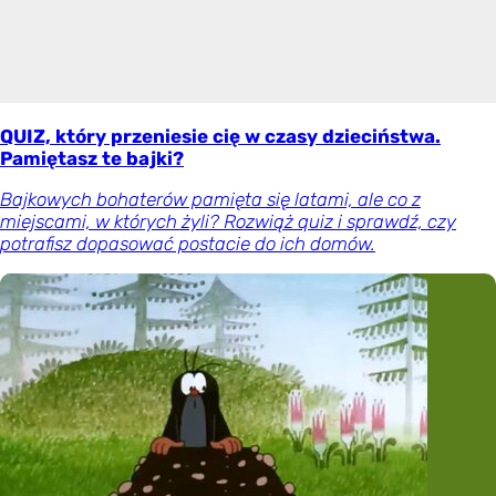
QUIZ, który przeniesie cię w czasy dzieciństwa.
Pamiętasz te bajki?
Bajkowych bohaterów pamięta się latami, ale co z
miejscami, w których żyli? Rozwiąż quiz i sprawdź, czy
potrafisz dopasować postacie do ich domów.