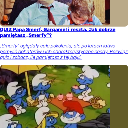
QUIZ Papa Smerf, Gargamel i reszta. Jak dobrze
pamiętasz „Smerfy”?
„Smerfy” oglądały całe pokolenia, ale po latach łatwo
pomylić bohaterów i ich charakterystyczne cechy. Rozwiąż
quiz i zobacz, ile pamiętasz z tej bajki.