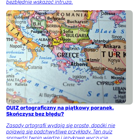
bezbłędnie wskazać intruza.
QUIZ ortograficzny na piątkowy poranek.
Skończysz bez błędu?
Zasady ortografii wydają się proste, dopóki nie
pojawią się podchwytliwe przykłady. Ten quiz
sprawdzi twoją wiedzę i językowe wyczucie.