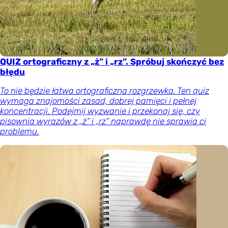
QUIZ ortograficzny z „ż” i „rz”. Spróbuj skończyć bez
błędu
To nie będzie łatwa ortograficzna rozgrzewka. Ten quiz
wymaga znajomości zasad, dobrej pamięci i pełnej
koncentracji. Podejmij wyzwanie i przekonaj się, czy
pisownia wyrazów z „ż” i „rz” naprawdę nie sprawia ci
problemu.