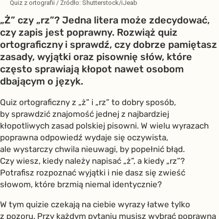
Quiz z ortografii
/ Źródło:
Shutterstock/iJeab
„Ż” czy „rz”? Jedna litera może zdecydować,
czy zapis jest poprawny. Rozwiąż quiz
ortograficzny i sprawdź, czy dobrze pamiętasz
zasady, wyjątki oraz pisownię słów, które
często sprawiają kłopot nawet osobom
dbającym o język.
Quiz ortograficzny z „ż” i „rz” to dobry sposób,
by sprawdzić znajomość jednej z najbardziej
kłopotliwych zasad polskiej pisowni. W wielu wyrazach
poprawna odpowiedź wydaje się oczywista,
ale wystarczy chwila nieuwagi, by popełnić błąd.
Czy wiesz, kiedy należy napisać „ż”, a kiedy „rz”?
Potrafisz rozpoznać wyjątki i nie dasz się zwieść
słowom, które brzmią niemal identycznie?
W tym quizie czekają na ciebie wyrazy łatwe tylko
z pozoru. Przy każdym pytaniu musisz wybrać poprawną