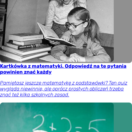
Kartkówka z matematyki. Odpowiedź na te pytania
powinien znać każdy
Pamiętasz jeszcze matematykę z podstawówki? Ten quiz
wygląda niewinnie, ale oprócz prostych obliczeń trzeba
znać też kilka szkolnych zasad.