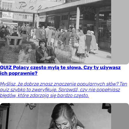
QUIZ Polacy często mylą te słowa. Czy ty używasz
ich poprawnie?
Myślisz, że dobrze znasz znaczenie popularnych słów? Ten
quiz szybko to zweryfikuje. Sprawdź, czy nie popełniasz
błędów, które zdarzają się bardzo często.