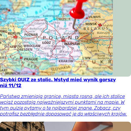
Szybki QUIZ ze stolic. Wstyd mieć wynik gorszy
niż 11/12
Państwa zmieniają granice, miasta rosną, ale ich stolice
wciąż pozostają najważniejszymi punktami na mapie. W
tym quizie pytamy o te najbardziej znane. Zobacz, czy
potrafisz bezbłędnie dopasować je do właściwych krajów.