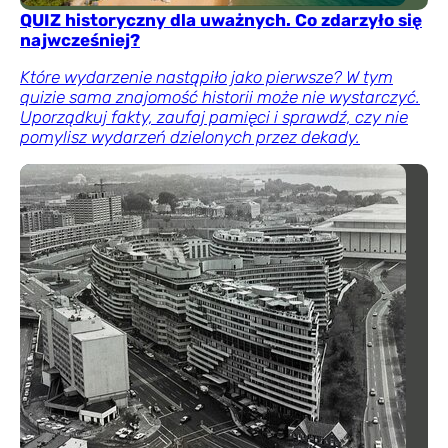
QUIZ historyczny dla uważnych. Co zdarzyło się
najwcześniej?
Które wydarzenie nastąpiło jako pierwsze? W tym
quizie sama znajomość historii może nie wystarczyć.
Uporządkuj fakty, zaufaj pamięci i sprawdź, czy nie
pomylisz wydarzeń dzielonych przez dekady.