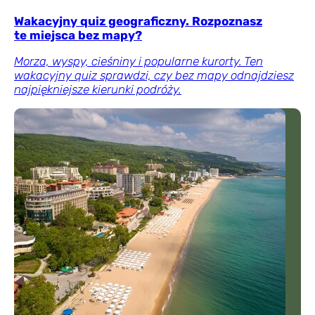
Wakacyjny quiz geograficzny. Rozpoznasz
te miejsca bez mapy?
Morza, wyspy, cieśniny i popularne kurorty. Ten
wakacyjny quiz sprawdzi, czy bez mapy odnajdziesz
najpiękniejsze kierunki podróży.