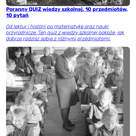
Poranny QUIZ wiedzy szkolnej. 10 przedmiotów,
10 pytań
Od lektur i historii po matematykę oraz nauki
przyrodnicze. Ten quiz z wiedzy szkolnej pokaże, jak
dobrze radzisz sobie z różnymi przedmiotami.