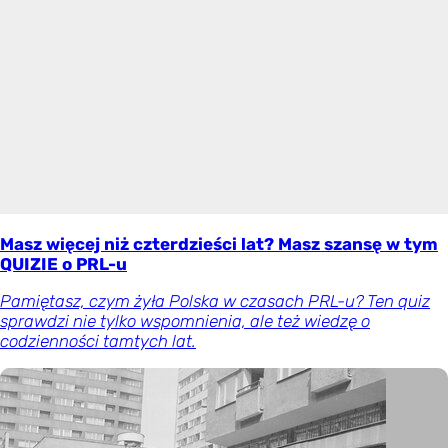
Masz więcej niż czterdzieści lat? Masz szansę w tym
QUIZIE o PRL-u
Pamiętasz, czym żyła Polska w czasach PRL-u? Ten quiz
sprawdzi nie tylko wspomnienia, ale też wiedzę o
codzienności tamtych lat.