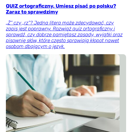
QUIZ ortograficzny. Umiesz pisać po polsku?
Zaraz to sprawdzimy
„Ż” czy „rz”? Jedna litera może zdecydować, czy
zapis jest poprawny. Rozwiąż quiz ortograficzny i
sprawdź, czy dobrze pamiętasz zasady, wyjątki oraz
pisownię słów, które często sprawiają kłopot nawet
osobom dbającym o język.