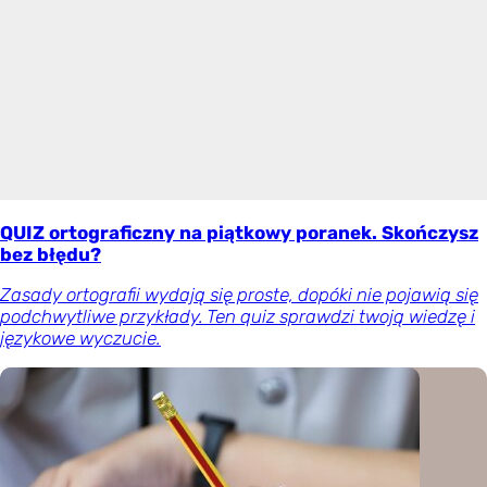
QUIZ ortograficzny na piątkowy poranek. Skończysz
bez błędu?
Zasady ortografii wydają się proste, dopóki nie pojawią się
podchwytliwe przykłady. Ten quiz sprawdzi twoją wiedzę i
językowe wyczucie.