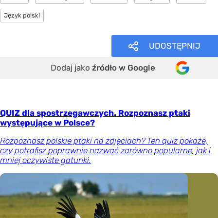
Język polski
UDOSTĘPNIJ
Dodaj jako
źródło w Google
QUIZ dla spostrzegawczych. Rozpoznasz ptaki
występujące w Polsce?
Rozpoznasz polskie ptaki na zdjęciach? Ten quiz pokaże,
czy potrafisz poprawnie nazwać zarówno popularne, jak i
mniej oczywiste gatunki.