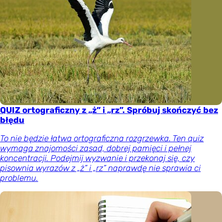
QUIZ ortograficzny z „ż” i „rz”. Spróbuj skończyć bez
błędu
To nie będzie łatwa ortograficzna rozgrzewka. Ten quiz
wymaga znajomości zasad, dobrej pamięci i pełnej
koncentracji. Podejmij wyzwanie i przekonaj się, czy
pisownia wyrazów z „ż” i „rz” naprawdę nie sprawia ci
problemu.