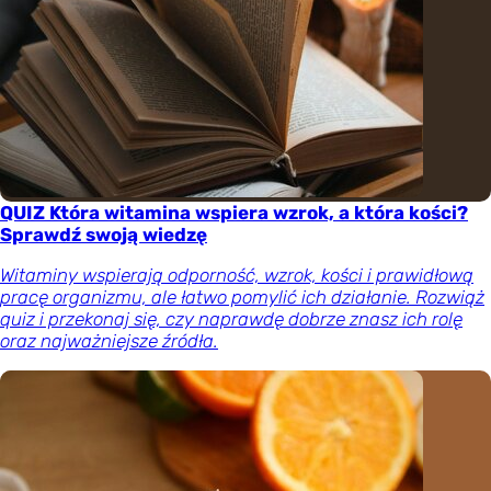
QUIZ Która witamina wspiera wzrok, a która kości?
Sprawdź swoją wiedzę
Witaminy wspierają odporność, wzrok, kości i prawidłową
pracę organizmu, ale łatwo pomylić ich działanie. Rozwiąż
quiz i przekonaj się, czy naprawdę dobrze znasz ich rolę
oraz najważniejsze źródła.