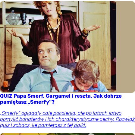
QUIZ Papa Smerf, Gargamel i reszta. Jak dobrze
pamiętasz „Smerfy”?
„Smerfy” oglądały całe pokolenia, ale po latach łatwo
pomylić bohaterów i ich charakterystyczne cechy. Rozwiąż
quiz i zobacz, ile pamiętasz z tej bajki.