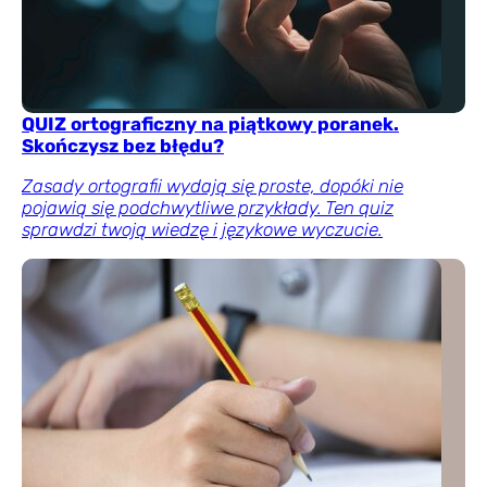
QUIZ ortograficzny na piątkowy poranek.
Skończysz bez błędu?
Zasady ortografii wydają się proste, dopóki nie
pojawią się podchwytliwe przykłady. Ten quiz
sprawdzi twoją wiedzę i językowe wyczucie.