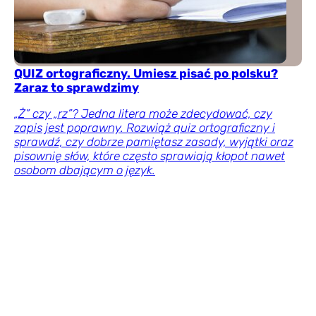
QUIZ ortograficzny. Umiesz pisać po polsku?
Zaraz to sprawdzimy
„Ż” czy „rz”? Jedna litera może zdecydować, czy
zapis jest poprawny. Rozwiąż quiz ortograficzny i
sprawdź, czy dobrze pamiętasz zasady, wyjątki oraz
pisownię słów, które często sprawiają kłopot nawet
osobom dbającym o język.