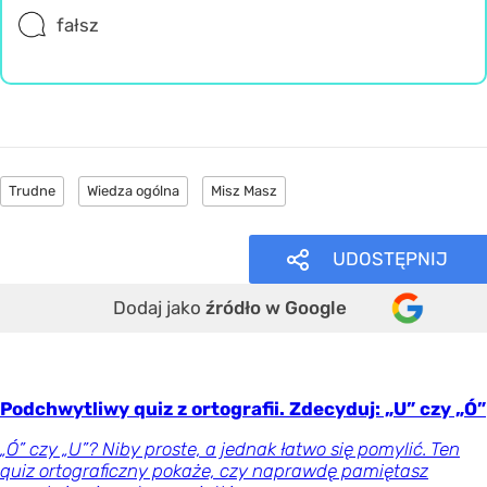
fałsz
Trudne
Wiedza ogólna
Misz Masz
UDOSTĘPNIJ
Dodaj jako
źródło w Google
Podchwytliwy quiz z ortografii. Zdecyduj: „U” czy „Ó”
„Ó” czy „U”? Niby proste, a jednak łatwo się pomylić. Ten
quiz ortograficzny pokaże, czy naprawdę pamiętasz