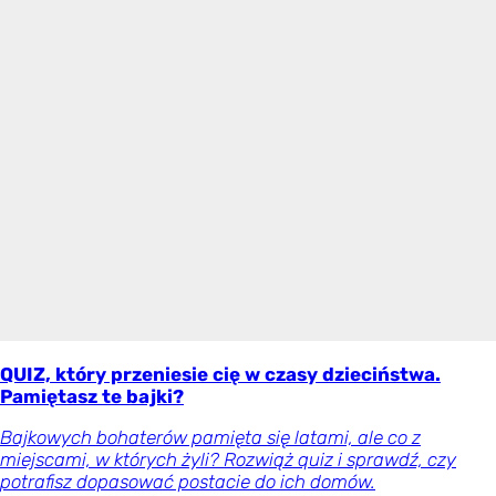
QUIZ, który przeniesie cię w czasy dzieciństwa.
Pamiętasz te bajki?
Bajkowych bohaterów pamięta się latami, ale co z
miejscami, w których żyli? Rozwiąż quiz i sprawdź, czy
potrafisz dopasować postacie do ich domów.