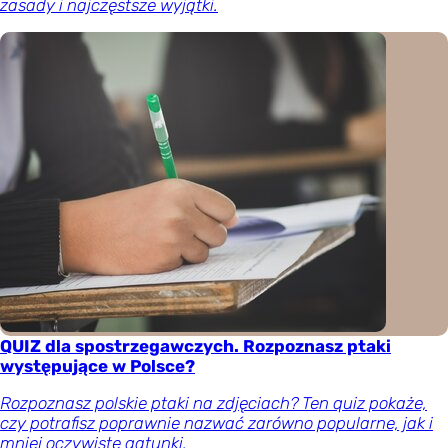
zasady i najczęstsze wyjątki.
QUIZ dla spostrzegawczych. Rozpoznasz ptaki
występujące w Polsce?
Rozpoznasz polskie ptaki na zdjęciach? Ten quiz pokaże,
czy potrafisz poprawnie nazwać zarówno popularne, jak i
mniej oczywiste gatunki.