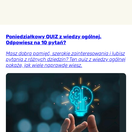
Poniedziałkowy QUIZ z wiedzy ogólnej.
Odpowiesz na 10 pytań?
Masz dobrą pamięć, szerokie zainteresowania i lubisz
pytania z różnych dziedzin? Ten quiz z wiedzy ogólnej
pokaże, jak wiele naprawdę wiesz.