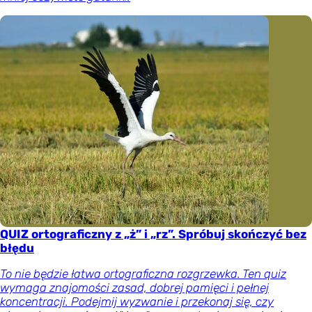
QUIZ ortograficzny z „ż” i „rz”. Spróbuj skończyć bez
błędu
To nie będzie łatwa ortograficzna rozgrzewka. Ten quiz
wymaga znajomości zasad, dobrej pamięci i pełnej
koncentracji. Podejmij wyzwanie i przekonaj się, czy