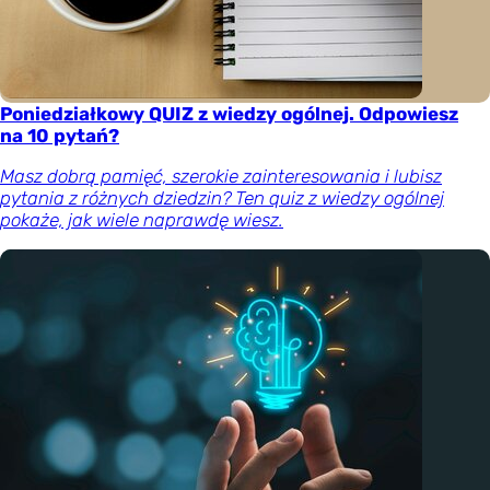
Poniedziałkowy QUIZ z wiedzy ogólnej. Odpowiesz
na 10 pytań?
Masz dobrą pamięć, szerokie zainteresowania i lubisz
pytania z różnych dziedzin? Ten quiz z wiedzy ogólnej
pokaże, jak wiele naprawdę wiesz.