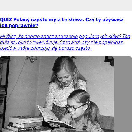
QUIZ Polacy często mylą te słowa. Czy ty używasz
ich poprawnie?
Myślisz, że dobrze znasz znaczenie popularnych słów? Ten
quiz szybko to zweryfikuje. Sprawdź, czy nie popełniasz
błędów, które zdarzają się bardzo często.