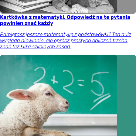
Kartkówka z matematyki. Odpowiedź na te pytania
powinien znać każdy
Pamiętasz jeszcze matematykę z podstawówki? Ten quiz
wygląda niewinnie, ale oprócz prostych obliczeń trzeba
znać też kilka szkolnych zasad.