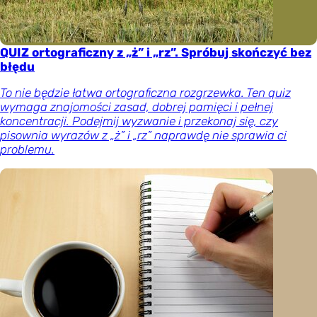
QUIZ ortograficzny z „ż” i „rz”. Spróbuj skończyć bez
błędu
To nie będzie łatwa ortograficzna rozgrzewka. Ten quiz
wymaga znajomości zasad, dobrej pamięci i pełnej
koncentracji. Podejmij wyzwanie i przekonaj się, czy
pisownia wyrazów z „ż” i „rz” naprawdę nie sprawia ci
problemu.