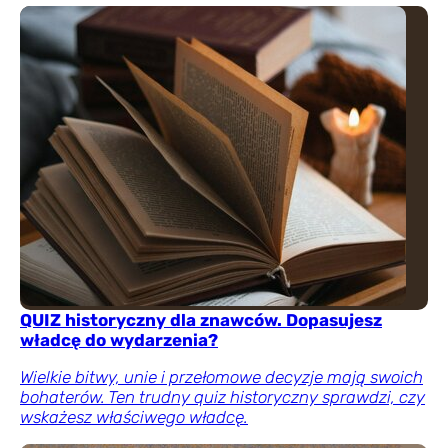
QUIZ historyczny dla znawców. Dopasujesz
władcę do wydarzenia?
Wielkie bitwy, unie i przełomowe decyzje mają swoich
bohaterów. Ten trudny quiz historyczny sprawdzi, czy
wskażesz właściwego władcę.