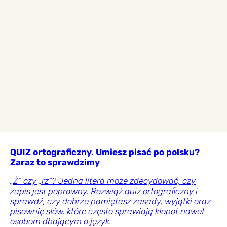
QUIZ ortograficzny. Umiesz pisać po polsku?
Zaraz to sprawdzimy
„Ż” czy „rz”? Jedna litera może zdecydować, czy
zapis jest poprawny. Rozwiąż quiz ortograficzny i
sprawdź, czy dobrze pamiętasz zasady, wyjątki oraz
pisownię słów, które często sprawiają kłopot nawet
osobom dbającym o język.