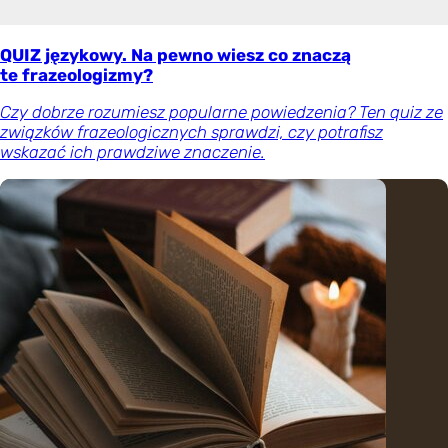
QUIZ językowy. Na pewno wiesz co znaczą
te frazeologizmy?
Czy dobrze rozumiesz popularne powiedzenia? Ten quiz ze
związków frazeologicznych sprawdzi, czy potrafisz
wskazać ich prawdziwe znaczenie.