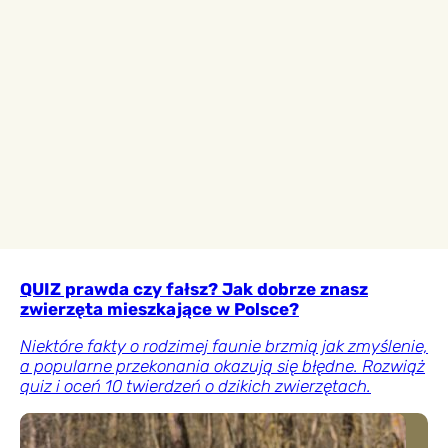
QUIZ prawda czy fałsz? Jak dobrze znasz
zwierzęta mieszkające w Polsce?
Niektóre fakty o rodzimej faunie brzmią jak zmyślenie,
a popularne przekonania okazują się błędne. Rozwiąż
quiz i oceń 10 twierdzeń o dzikich zwierzętach.