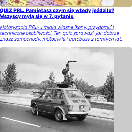
QUIZ PRL. Pamiętasz czym się wtedy jeździło?
Wszyscy mylą się w 7. pytaniu
Motoryzacja PRL-u miała własne ikony, przydomki i
techniczne osobliwości. Ten quiz sprawdzi, jak dobrze
znasz samochody, motocykle i autobusy z tamtych lat.