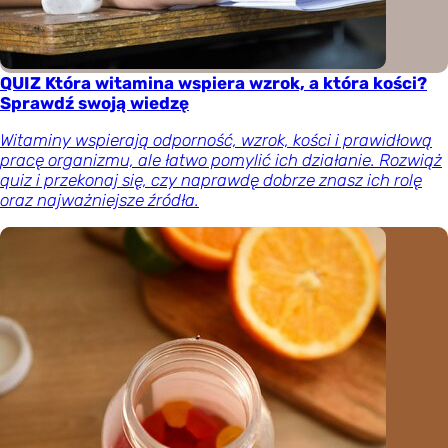
QUIZ Która witamina wspiera wzrok, a która kości?
Sprawdź swoją wiedzę
Witaminy wspierają odporność, wzrok, kości i prawidłową
pracę organizmu, ale łatwo pomylić ich działanie. Rozwiąż
quiz i przekonaj się, czy naprawdę dobrze znasz ich rolę
oraz najważniejsze źródła.