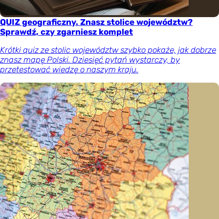
QUIZ geograficzny. Znasz stolice województw?
Sprawdź, czy zgarniesz komplet
Krótki quiz ze stolic województw szybko pokaże, jak dobrze
znasz mapę Polski. Dziesięć pytań wystarczy, by
przetestować wiedzę o naszym kraju.