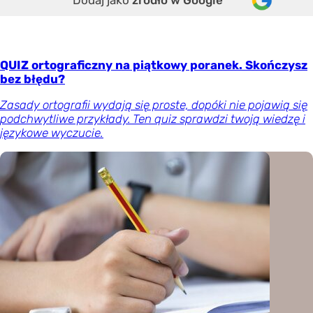
Dodaj jako
źródło w Google
QUIZ ortograficzny na piątkowy poranek. Skończysz
bez błędu?
Zasady ortografii wydają się proste, dopóki nie pojawią się
podchwytliwe przykłady. Ten quiz sprawdzi twoją wiedzę i
językowe wyczucie.