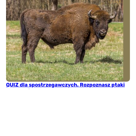
QUIZ dla spostrzegawczych. Rozpoznasz ptaki
występujące w Polsce?
Rozpoznasz polskie ptaki na zdjęciach? Ten quiz
pokaże, czy potrafisz poprawnie nazwać zarówno
popularne, jak i mniej oczywiste gatunki.