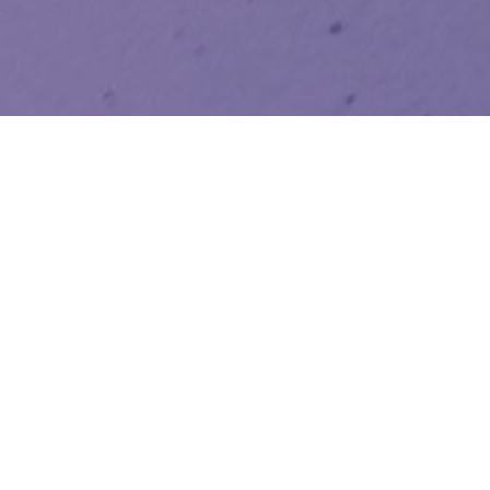
WIĘCEJ QUIZÓW
Znasz zwierzęta żyjące w Polsce? Spróbuj
zgarnąć komplet
Wiesz trochę o wszystkim? Ten quiz szybko