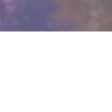
WIĘCEJ QUIZÓW
Matematyczna kartkówka bez trudnych
wzorów. Ile punktów zdobędziesz?
Co wiesz o witaminach? Sprawdzimy w tym