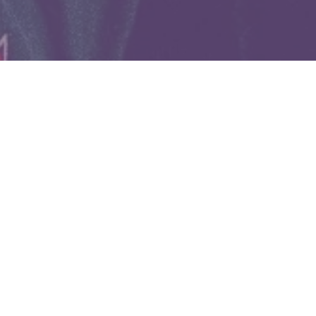
WIĘCEJ QUIZÓW
Co wiesz o witaminach? Sprawdzimy w tym
QUIZIE
Znasz zwierzęta żyjące w Polsce? Spróbuj