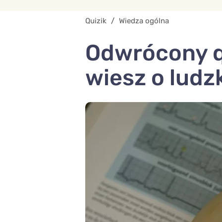
Quizik
/
Wiedza ogólna
Odwrócony qu
wiesz o ludz