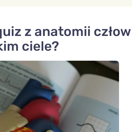
iz z anatomii człowi
kim ciele?