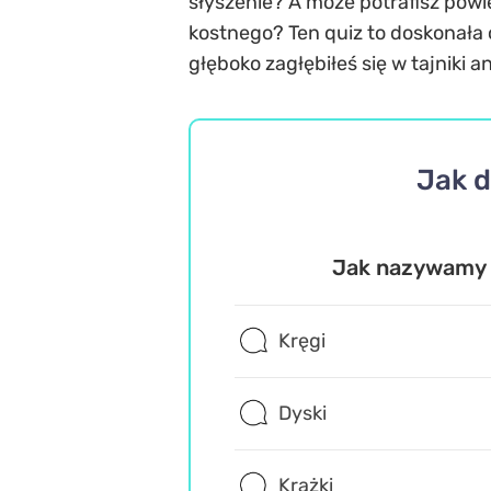
słyszenie? A może potrafisz powie
kostnego? Ten quiz to doskonała 
głęboko zagłębiłeś się w tajniki a
Jak d
Jak nazywamy p
Kręgi
Dyski
Krążki