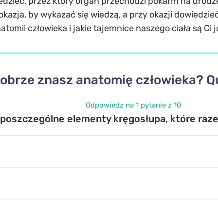
dzieć, przez który organ przechodzi pokarm na drodze d
okazja, by wykazać się wiedzą, a przy okazji dowiedz
natomii człowieka i jakie tajemnice naszego ciała są Ci 
obrze znasz anatomię człowieka? Qu
Odpowiedz na 1 pytanie z 10
oszczególne elementy kręgosłupa, które raze