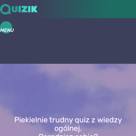
MENU
Piekielnie trudny quiz z wiedzy
ogólnej.