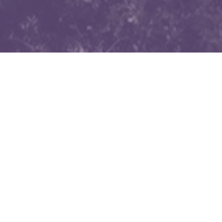
WIĘCEJ QUIZÓW
Co wiesz o witaminach? Sprawdzimy w tym
QUIZIE
Znasz zwierzęta żyjące w Polsce? Spróbuj