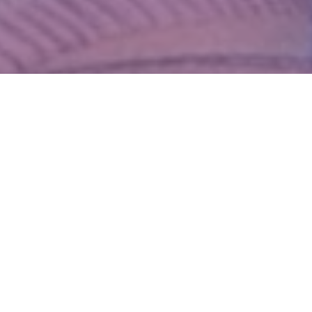
WIĘCEJ QUIZÓW
Co wiesz o witaminach? Sprawdzimy w tym
QUIZIE
Znasz zwierzęta żyjące w Polsce? Spróbuj