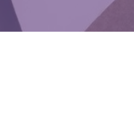
WIĘCEJ QUIZÓW
Wiesz trochę o wszystkim? Ten quiz szybko
to zweryfikuje
Pamiętasz te aktorki? Dopasuj nazwisko