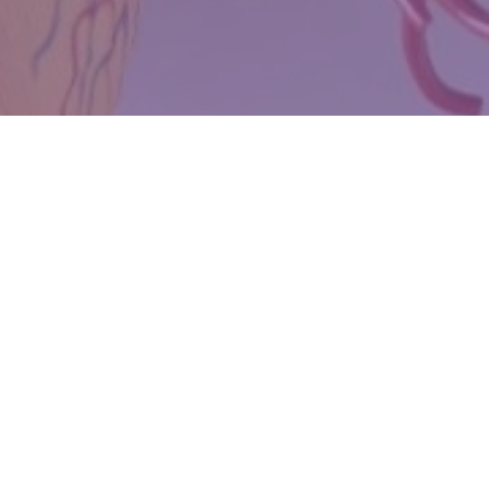
WIĘCEJ QUIZÓW
Co wiesz o witaminach? Sprawdzimy w tym
QUIZIE
Znasz zwierzęta żyjące w Polsce? Spróbuj