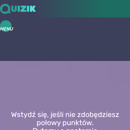
MENU
Wstydź się, jeśli nie zdobędziesz
połowy punktów.