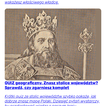
wskażesz właściwego władcę.
QUIZ geograficzny. Znasz stolice województw?
Sprawdź, czy zgarniesz komplet
Krótki quiz ze stolic województw szybko pokaże, jak
dobrze znasz mapę Polski. Dziesięć pytań wystarczy,
by przetestować wiedzę o naszym kraju.