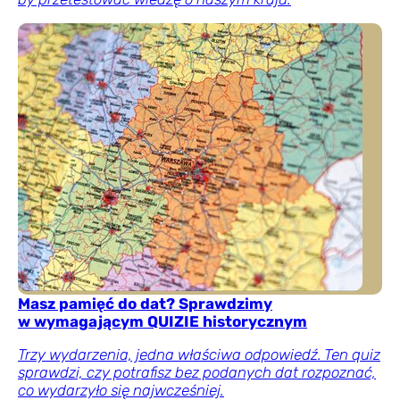
Masz pamięć do dat? Sprawdzimy
w wymagającym QUIZIE historycznym
Trzy wydarzenia, jedna właściwa odpowiedź. Ten quiz
sprawdzi, czy potrafisz bez podanych dat rozpoznać,
co wydarzyło się najwcześniej.