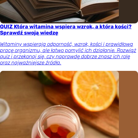
QUIZ Która witamina wspiera wzrok, a która kości?
Sprawdź swoją wiedzę
Witaminy wspierają odporność, wzrok, kości i prawidłową
pracę organizmu, ale łatwo pomylić ich działanie. Rozwiąż
quiz i przekonaj się, czy naprawdę dobrze znasz ich rolę
oraz najważniejsze źródła.