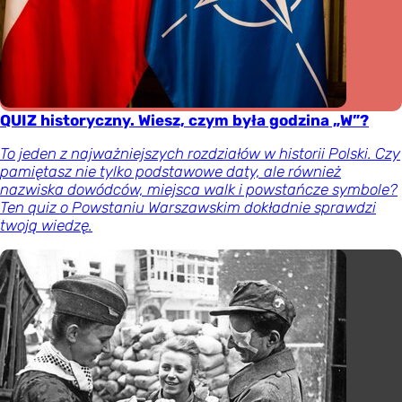
QUIZ historyczny. Wiesz, czym była godzina „W”?
To jeden z najważniejszych rozdziałów w historii Polski. Czy
pamiętasz nie tylko podstawowe daty, ale również
nazwiska dowódców, miejsca walk i powstańcze symbole?
Ten quiz o Powstaniu Warszawskim dokładnie sprawdzi
twoją wiedzę.