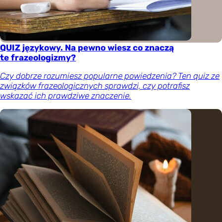
QUIZ językowy. Na pewno wiesz co znaczą
te frazeologizmy?
Czy dobrze rozumiesz popularne powiedzenia? Ten quiz ze
związków frazeologicznych sprawdzi, czy potrafisz
wskazać ich prawdziwe znaczenie.