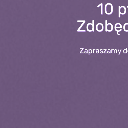
10 p
Zdobęd
Zapraszamy do