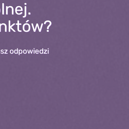
lnej.
unktów?
asz odpowiedzi