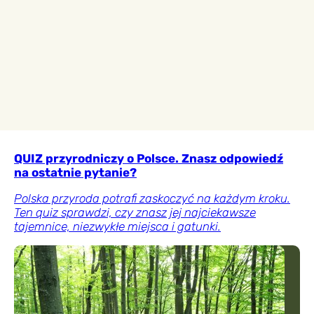
QUIZ przyrodniczy o Polsce. Znasz odpowiedź
na ostatnie pytanie?
Polska przyroda potrafi zaskoczyć na każdym kroku.
Ten quiz sprawdzi, czy znasz jej najciekawsze
tajemnice, niezwykłe miejsca i gatunki.