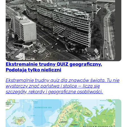
Ekstremalnie trudny QUIZ geograficzny.
Podołają tylko nieliczni
Ekstremalnie trudny quiz dla znawców świata. Tu nie
wystarczy znać państwa i stolice — liczą się
szczegóły, rekordy i geograficzne osobliwości.