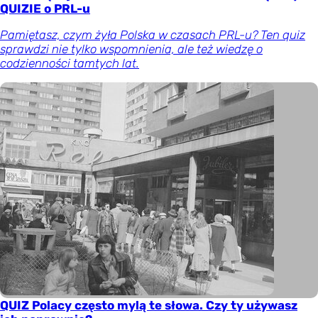
QUIZIE o PRL-u
Pamiętasz, czym żyła Polska w czasach PRL-u? Ten quiz
sprawdzi nie tylko wspomnienia, ale też wiedzę o
codzienności tamtych lat.
QUIZ Polacy często mylą te słowa. Czy ty używasz