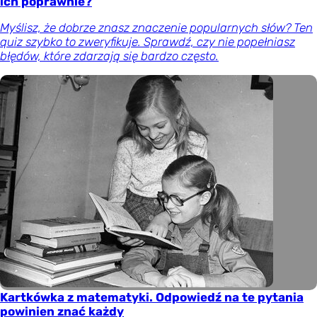
ich poprawnie?
Myślisz, że dobrze znasz znaczenie popularnych słów? Ten
quiz szybko to zweryfikuje. Sprawdź, czy nie popełniasz
błędów, które zdarzają się bardzo często.
Kartkówka z matematyki. Odpowiedź na te pytania
powinien znać każdy