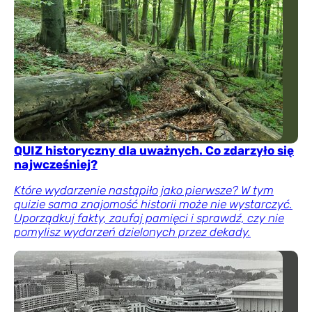
QUIZ historyczny dla uważnych. Co zdarzyło się
najwcześniej?
Które wydarzenie nastąpiło jako pierwsze? W tym
quizie sama znajomość historii może nie wystarczyć.
Uporządkuj fakty, zaufaj pamięci i sprawdź, czy nie
pomylisz wydarzeń dzielonych przez dekady.