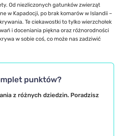
ety. Od niezliczonych gatunków zwierząt
alne w Kapadocji, po brak komarów w Islandii –
krywania. Te ciekawostki to tylko wierzchołek
iwań i doceniania piękna oraz różnorodności
krywa w sobie coś, co może nas zadziwić
komplet punktów?
nia z różnych dziedzin. Poradzisz