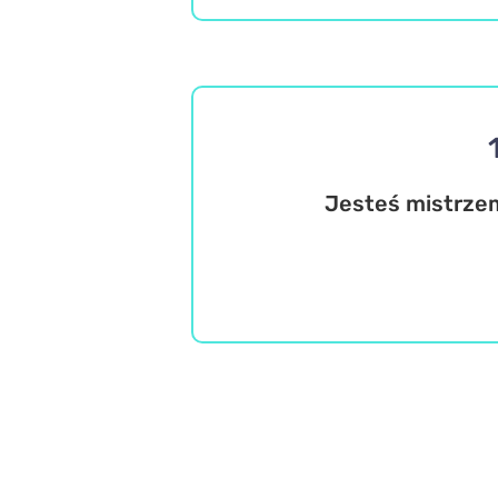
Jesteś mistrzem
Wiedza ogólna
Geografia
Trudne