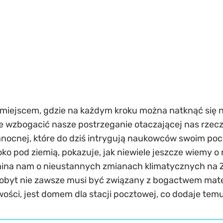
 miejscem, gdzie na każdym kroku można natknąć się n
wzbogacić nasze postrzeganie otaczającej nas rzeczy
nocnej, które do dziś intrygują naukowców swoim pocho
o pod ziemią, pokazuje, jak niewiele jeszcze wiemy o na
ina nam o nieustannych zmianach klimatycznych na Z
obyt nie zawsze musi być związany z bogactwem mater
ości, jest domem dla stacji pocztowej, co dodaje tem