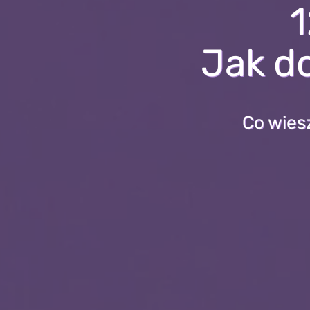
1
Jak d
Co wiesz