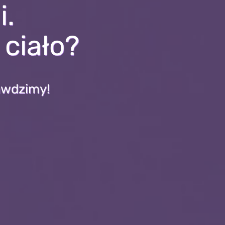
i.
ciało?
rawdzimy!