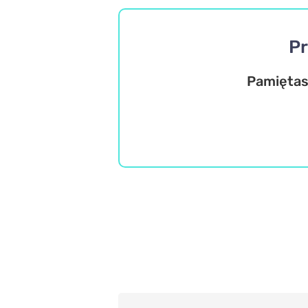
Pr
Pamiętasz
Wiedza ogólna
Misz Masz